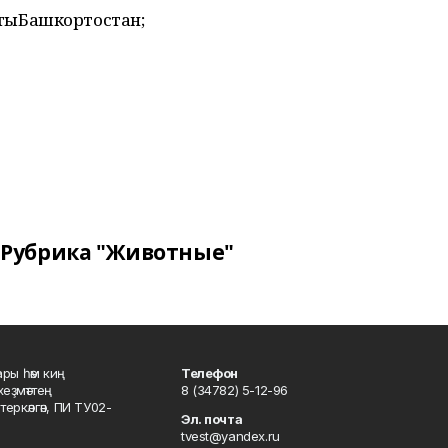
ктыБашкортостан;
Рубрика "Животные"
ары һәм киң
Телефон
хеҙмәттең
8 (34782) 5-12-96
ркәлгән, ПИ ТУ02-
Эл. почта
tvest@yandex.ru