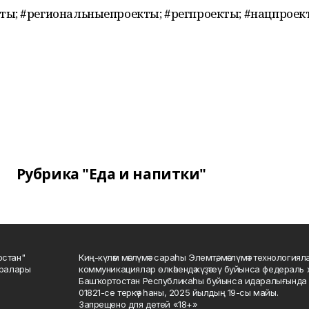
ты; #региональныепроекты; #регпроекты; #нацпрое
Рубрика "Еда и напитки"
остан"
Киң-күләм мәғлүмәт сараһы Элемтә, мәғлүмәт технологиял
саралары
коммуникациялар өлкәһендә күҙәтеү буйынса федераль 
Башҡортостан Республикаһы буйынса идаралығында те
01821-се теркәү һаны, 2025 йылдың 19-сы майы.
Запрещено для детей «18+»