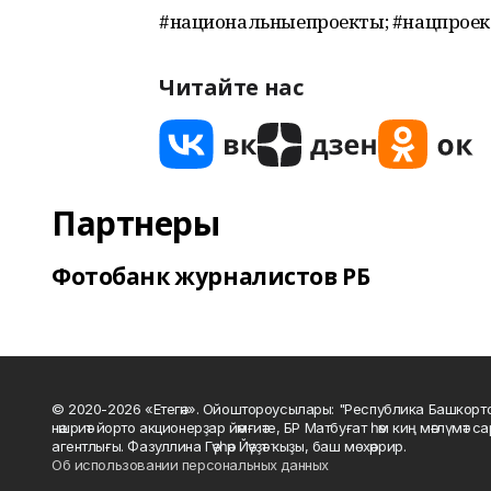
#национальныепроекты; #нацпроек
Читайте нас
Партнеры
Фотобанк журналистов РБ
© 2020-2026 «Етегән». Ойоштороусылары: "Республика Башкорт
нәшриәт йорто акционерҙар йәмғиәте, БР Матбуғат һәм киң мәғлүмәт 
агентлығы. Фазуллина Гәүһәр Йәүҙәт ҡыҙы, баш мөхәррир.
Об использовании персональных данных