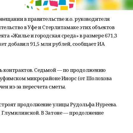
вещании в правительстве и.о. руководителя
ельство в Уфе и Стерлитамаке этих объектов
та «Жилье и городская среда» в размере 671,3
ет добавил 91,5 млн рублей, сообщает ИА
ь контрактов. Седьмой — по продолжению
 уфимском микрорайоне Инорс (от Шолохова
чен из-за пересчета сметы.
строят продолжение улицы Рудольфа Нуреева.
 Глумилинской. В Затоне — продолжение