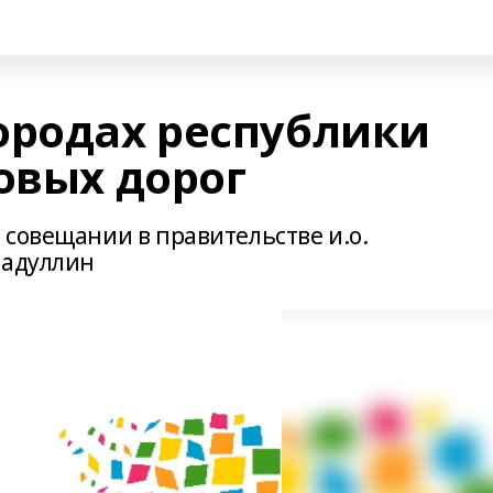
ородах республики
овых дорог
 совещании в правительстве и.о.
мадуллин