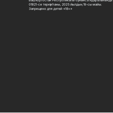
01821-се теркәү һаны, 2025 йылдың 19-сы майы.
Запрещено для детей «18+»