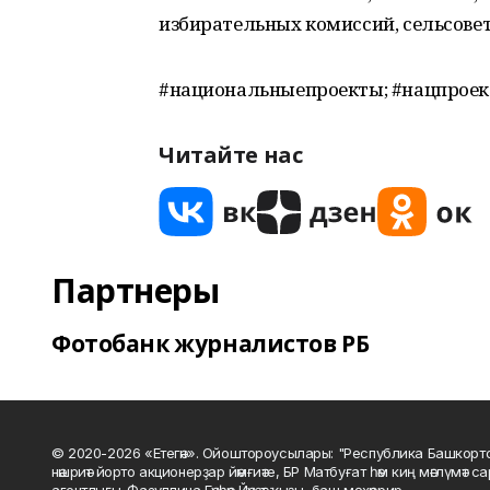
избирательных комиссий, сельсовет
#национальныепроекты; #нацпроек
Читайте нас
Партнеры
Фотобанк журналистов РБ
© 2020-2026 «Етегән». Ойоштороусылары: "Республика Башкорт
нәшриәт йорто акционерҙар йәмғиәте, БР Матбуғат һәм киң мәғлүмәт 
агентлығы. Фазуллина Гәүһәр Йәүҙәт ҡыҙы, баш мөхәррир.