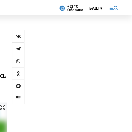
+21 °С
Облачно
сь