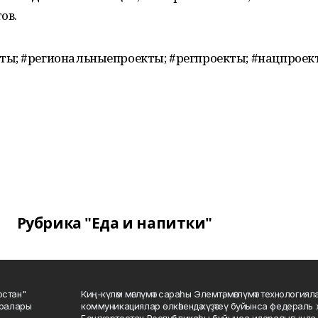
ов.
ты; #региональныепроекты; #регпроекты; #нацпрое
Рубрика "Еда и напитки"
остан"
Киң-күләм мәғлүмәт сараһы Элемтә, мәғлүмәт технологиял
саралары
коммуникациялар өлкәһендә күҙәтеү буйынса федераль 
Башҡортостан Республикаһы буйынса идаралығында те