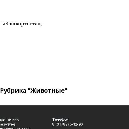
ктыБашкортостан;
Рубрика "Животные"
ары һәм киң
Телефон
хеҙмәттең
8 (34782) 5-12-96
ркәлгән, ПИ ТУ02-