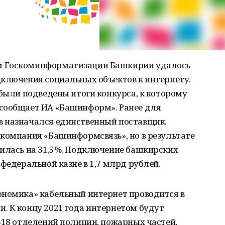
м Госкоминформатизации Башкирии удалось
дключения социальных объектов к интернету.
 были подведены итоги конкурса, к которому
сообщает ИА «Башинформ». Ранее для
в назначался единственный поставщик.
 компания «Башинформсвязь», но в результате
зилась на 31,5%. Подключение башкирских
федеральной казне в 1,7 млрд рублей.
ономика» кабельный интернет проводится в
. К концу 2021 года интернетом будут
318 отделений полиции, пожарных частей,