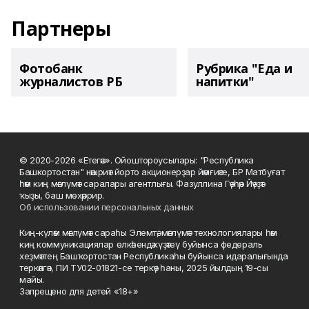
Партнеры
Фотобанк
Рубрика "Еда и
журналистов РБ
напитки"
© 2020-2026 «Етегән». Ойоштороусылары: "Республика
Башкортостан" нәшриәт йорто акционерҙар йәмғиәте, БР Матбуғат
һәм киң мәғлүмәт саралары агентлығы. Фазуллина Гәүһәр Йәүҙәт
ҡыҙы, баш мөхәррир.
Об использовании персональных данных
Киң-күләм мәғлүмәт сараһы Элемтә, мәғлүмәт технологиялары һәм
киң коммуникациялар өлкәһендә күҙәтеү буйынса федераль
хеҙмәттең Башҡортостан Республикаһы буйынса идаралығында
теркәлгән, ПИ ТУ02-01821-се теркәү һаны, 2025 йылдың 19-сы
майы.
Запрещено для детей «18+»