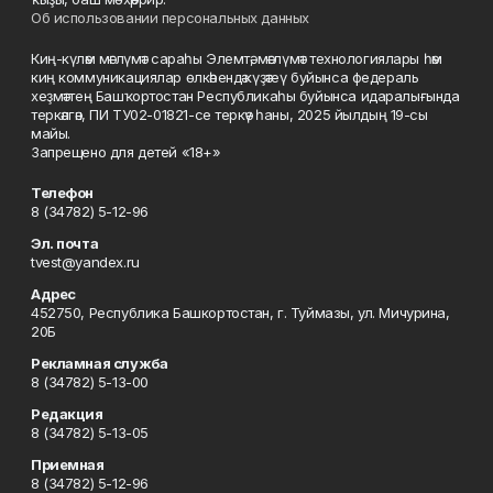
Об использовании персональных данных
Киң-күләм мәғлүмәт сараһы Элемтә, мәғлүмәт технологиялары һәм
киң коммуникациялар өлкәһендә күҙәтеү буйынса федераль
хеҙмәттең Башҡортостан Республикаһы буйынса идаралығында
теркәлгән, ПИ ТУ02-01821-се теркәү һаны, 2025 йылдың 19-сы
майы.
Запрещено для детей «18+»
Телефон
8 (34782) 5-12-96
Эл. почта
tvest@yandex.ru
Адрес
452750, Республика Башкортостан, г. Туймазы, ул. Мичурина,
20Б
Рекламная служба
8 (34782) 5-13-00
Редакция
8 (34782) 5-13-05
Приемная
8 (34782) 5-12-96