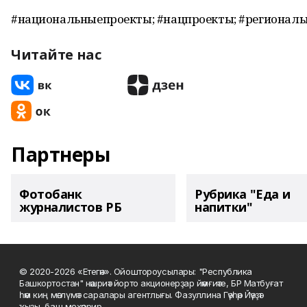
#национальныепроекты; #нацпроекты; #региональ
Читайте нас
Партнеры
Фотобанк
Рубрика "Еда и
журналистов РБ
напитки"
© 2020-2026 «Етегән». Ойоштороусылары: "Республика
Башкортостан" нәшриәт йорто акционерҙар йәмғиәте, БР Матбуғат
һәм киң мәғлүмәт саралары агентлығы. Фазуллина Гәүһәр Йәүҙәт
ҡыҙы, баш мөхәррир.