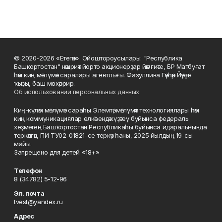
© 2020-2026 «Етегән». Ойоштороусылары: "Республика
Башкортостан" нәшриәт йорто акционерҙар йәмғиәте, БР Матбуғат
һәм киң мәғлүмәт саралары агентлығы. Фазуллина Гәүһәр Йәүҙәт
ҡыҙы, баш мөхәррир.
Об использовании персональных данных
Киң-күләм мәғлүмәт сараһы Элемтә, мәғлүмәт технологиялары һәм
киң коммуникациялар өлкәһендә күҙәтеү буйынса федераль
хеҙмәттең Башҡортостан Республикаһы буйынса идаралығында
теркәлгән, ПИ ТУ02-01821-се теркәү һаны, 2025 йылдың 19-сы
майы.
Запрещено для детей «18+»
Телефон
8 (34782) 5-12-96
Эл. почта
tvest@yandex.ru
Адрес