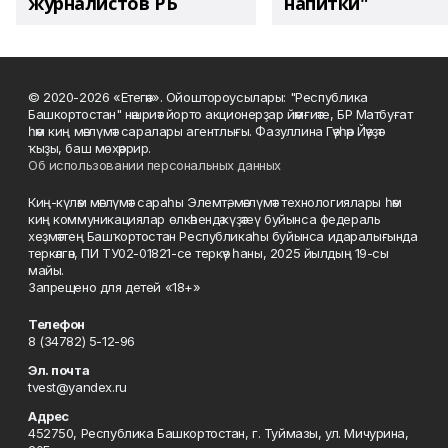
журналистов РБ
напитки"
© 2020-2026 «Етегән». Ойоштороусылары: "Республика
Башкортостан" нәшриәт йорто акционерҙар йәмғиәте, БР Матбуғат
һәм киң мәғлүмәт саралары агентлығы. Фазуллина Гәүһәр Йәүҙәт
ҡыҙы, баш мөхәррир.
Об использовании персональных данных
Киң-күләм мәғлүмәт сараһы Элемтә, мәғлүмәт технологиялары һәм
киң коммуникациялар өлкәһендә күҙәтеү буйынса федераль
хеҙмәттең Башҡортостан Республикаһы буйынса идаралығында
теркәлгән, ПИ ТУ02-01821-се теркәү һаны, 2025 йылдың 19-сы
майы.
Запрещено для детей «18+»
Телефон
8 (34782) 5-12-96
Эл. почта
tvest@yandex.ru
Адрес
452750, Республика Башкортостан, г. Туймазы, ул. Мичурина,