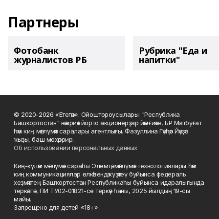
Партнеры
Фотобанк
Рубрика "Еда и
журналистов РБ
напитки"
© 2020-2026 «Етегән». Ойоштороусылары: "Республика
Башкортостан" нәшриәт йорто акционерҙар йәмғиәте, БР Матбуғат
һәм киң мәғлүмәт саралары агентлығы. Фазуллина Гәүһәр Йәүҙәт
ҡыҙы, баш мөхәррир.
Об использовании персональных данных
Киң-күләм мәғлүмәт сараһы Элемтә, мәғлүмәт технологиялары һәм
киң коммуникациялар өлкәһендә күҙәтеү буйынса федераль
хеҙмәттең Башҡортостан Республикаһы буйынса идаралығында
теркәлгән, ПИ ТУ02-01821-се теркәү һаны, 2025 йылдың 19-сы
майы.
Запрещено для детей «18+»