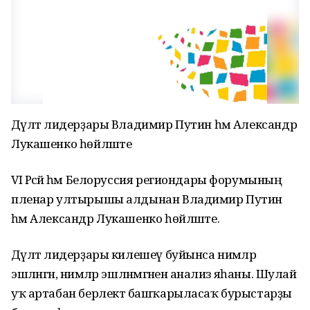
Дәүләт лидерҙары Владимир Путин һәм Александр
Лукашенко һөйләште
VI Рәсәй һәм Белоруссия региондары форумының
пленар ултырышы алдынан Владимир Путин
һәм Александр Лукашенко һөйләште.
Дәүләт лидерҙары килешеү буйынса нимәләр
эшләнгән, нимәләр эшләнмәгәненә анализ яһаны. Шулай
уҡ артабан берлектә башҡарыласаҡ бурыстарҙы