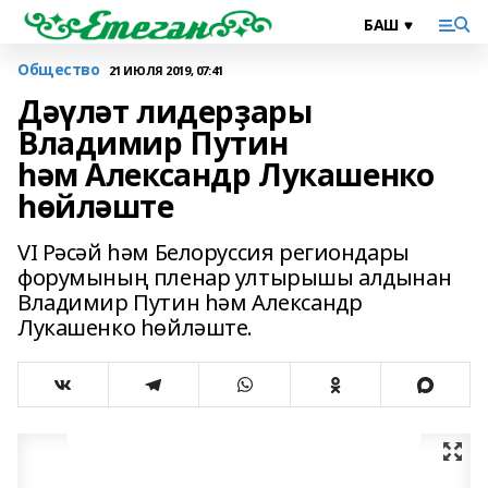
Общество
21 ИЮЛЯ 2019, 07:41
Дәүләт лидерҙары
Владимир Путин
һәм Александр Лукашенко
һөйләште
VI Рәсәй һәм Белоруссия региондары
форумының пленар ултырышы алдынан
Владимир Путин һәм Александр
Лукашенко һөйләште.