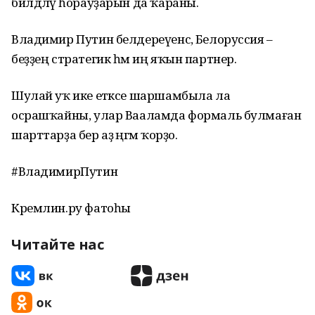
билдәләү һорауҙарын да ҡараны.
Владимир Путин белдереүенсә, Белоруссия –
беҙҙең стратегик һәм иң яҡын партнер.
Шулай уҡ ике етәксе шаршамбыла ла
осрашҡайны, улар Вааламда формаль булмаған
шарттарҙа бер аҙ әңгәмә ҡорҙо.
#ВладимирПутин
Кремлин.ру фатоһы
Читайте нас