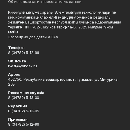
Об использовании персональных данных
Киң-күләм мәғлүмәт сараһы Элемтә, мәғлүмәт технологиялары һәм
киң коммуникациялар өлкәһендә күҙәтеү буйынса федераль
хеҙмәттең Башҡортостан Республикаһы буйынса идаралығында
теркәлгән, ПИ ТУ02-01821-се теркәү һаны, 2025 йылдың 19-сы
майы.
Запрещено для детей «18+»
Телефон
8 (34782) 5-12-96
Эл. почта
tvest@yandex.ru
Адрес
452750, Республика Башкортостан, г. Туймазы, ул. Мичурина,
20Б
Рекламная служба
8 (34782) 5-13-00
Редакция
8 (34782) 5-13-05
Приемная
8 (34782) 5-12-96