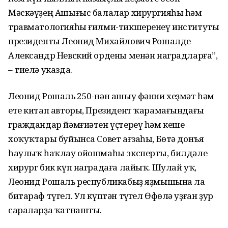
Мәскәүҙең Ашығыс балалар хирургияһы һәм
травматологияһы ғилми-тикшеренеү институты
президенты Леонид Михайлович Рошалде
Александр Невский ордены менән наградларға”,
– тиелә указда.
Леонид Рошаль 250-нән ашыу фәнни хеҙмәт һәм
ете китап авторы, Президент ҡарамағындағы
граждандар йәмғиәтен үҫтереү һәм кеше
хоҡуҡтары буйынса Совет ағзаһы, Бөтә донъя
һаулыҡ һаҡлау ойошмаһы эксперты, билдәле
хирург бик күп наградаға лайыҡ. Шулай уҡ,
Леонид Рошаль республикабыҙ яҙмышына ла
битараф түгел. Ул күптән түгел Өфөлә уҙған ҙур
сараларҙа ҡатнашты.