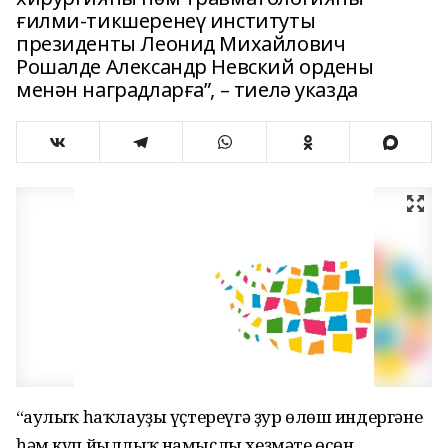
ғилми-тикшеренеү институты
президенты Леонид Михайлович
Рошалде Александр Невский ордены
менән наградларға”, – тиелә указда
“Һаулыҡ һаҡлауҙы үҫтереүгә ҙур өлөш индергәне
һәм күп йыллыҡ намыҫлы хеҙмәте өсөн