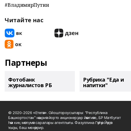
#ВладимирПутин
Читайте нас
Партнеры
Фотобанк
Рубрика "Еда и
журналистов РБ
напитки"
© 2020-2026 «Етегән». Ойоштороусылары: "Республика
Башкортостан" нәшриәт йорто акционерҙар йәмғиәте, БР Матбуғат
һәм киң мәғлүмәт саралары агентлығы. Фазуллина Гәүһәр Йәүҙәт
ҡыҙы, баш мөхәррир.