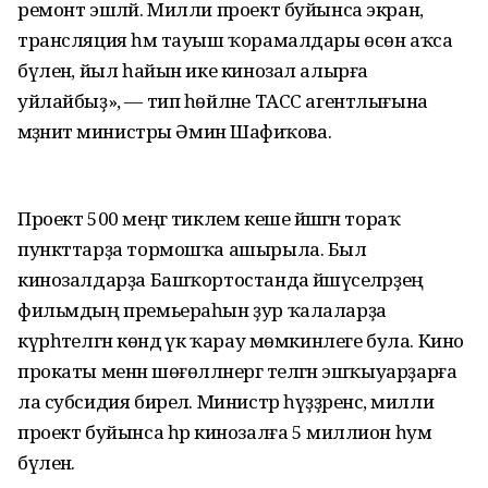
ремонт эшләй. Милли проект буйынса экран,
трансляция һәм тауыш ҡорамалдары өсөн аҡса
бүленә, йыл һайын ике кинозал алырға
уйлайбыҙ», — тип һөйләне ТАСС агентлығына
мәҙәниәт министры Әминә Шафиҡова.
Проект 500 меңгә тиклем кеше йәшәгән тораҡ
пункттарҙа тормошҡа ашырыла. Был
кинозалдарҙа Башҡортостанда йәшәүселәрҙең
фильмдың премьераһын ҙур ҡалаларҙа
күрһәтелгән көндә үк ҡарау мөмкинлеге була. Кино
прокаты менән шөғөлләнергә теләгән эшҡыуарҙарға
ла субсидия бирелә. Министр һүҙҙәренсә, милли
проект буйынса һәр кинозалға 5 миллион һум
бүленә.