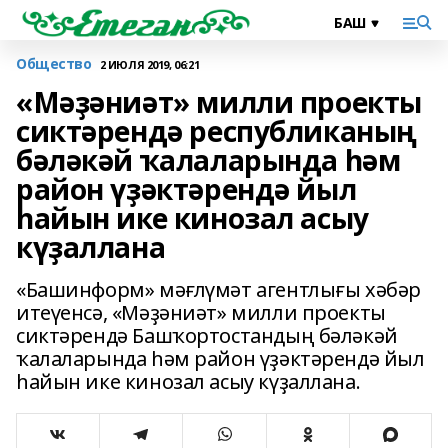
Общество
2 ИЮЛЯ 2019, 06:21
«Мәҙәниәт» милли проекты
сиктәрендә республиканың
бәләкәй ҡалаларында һәм
район үҙәктәрендә йыл
һайын ике кинозал асыу
күҙаллана
«Башинформ» мәғлүмәт агентлығы хәбәр
итеүенсә, «Мәҙәниәт» милли проекты
сиктәрендә Башҡортостандың бәләкәй
ҡалаларында һәм район үҙәктәрендә йыл
һайын ике кинозал асыу күҙаллана.