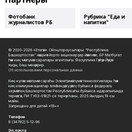
Фотобанк
Рубрика "Еда и
журналистов РБ
напитки"
© 2020-2026 «Етегән». Ойоштороусылары: "Республика
Башкортостан" нәшриәт йорто акционерҙар йәмғиәте, БР Матбуғат
һәм киң мәғлүмәт саралары агентлығы. Фазуллина Гәүһәр Йәүҙәт
ҡыҙы, баш мөхәррир.
Об использовании персональных данных
Киң-күләм мәғлүмәт сараһы Элемтә, мәғлүмәт технологиялары һәм
киң коммуникациялар өлкәһендә күҙәтеү буйынса федераль
хеҙмәттең Башҡортостан Республикаһы буйынса идаралығында
теркәлгән, ПИ ТУ02-01821-се теркәү һаны, 2025 йылдың 19-сы
майы.
Запрещено для детей «18+»
Телефон
8 (34782) 5-12-96
Эл. почта