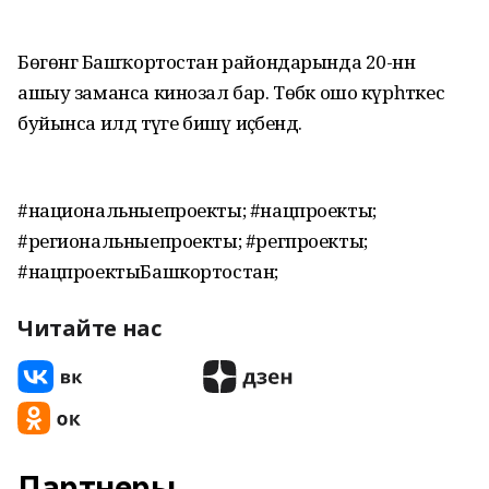
Бөгөнгә Башҡортостан райондарында 20-нән
ашыу заманса кинозал бар. Төбәк ошо күрһәткес
буйынса илдә тәүге бишәү иҫәбендә.
#национальныепроекты; #нацпроекты;
#региональныепроекты; #регпроекты;
#нацпроектыБашкортостан;
Читайте нас
Партнеры