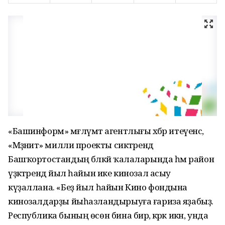
«Башинформ» мәғлүмәт агентлығы хәбәр итеүенсә,
«Мәҙәниәт» милли проекты сиктәрендә
Башҡортостандың бәләкәй ҡалаларында һәм район
үҙәктәрендә йыл һайын ике кинозал асыу
күҙаллана. «Беҙ йыл һайын Кино фондына
кинозалдарҙы йыһазландырыуға ғариза яҙабыҙ.
Республика бының өсөн бина бирә, кәрәк икән, унда