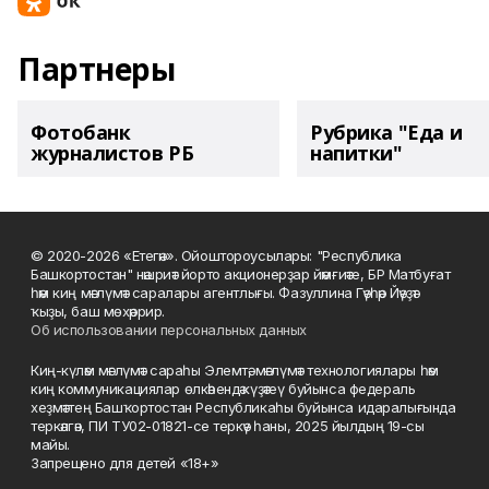
Партнеры
Фотобанк
Рубрика "Еда и
журналистов РБ
напитки"
© 2020-2026 «Етегән». Ойоштороусылары: "Республика
Башкортостан" нәшриәт йорто акционерҙар йәмғиәте, БР Матбуғат
һәм киң мәғлүмәт саралары агентлығы. Фазуллина Гәүһәр Йәүҙәт
ҡыҙы, баш мөхәррир.
Об использовании персональных данных
Киң-күләм мәғлүмәт сараһы Элемтә, мәғлүмәт технологиялары һәм
киң коммуникациялар өлкәһендә күҙәтеү буйынса федераль
хеҙмәттең Башҡортостан Республикаһы буйынса идаралығында
теркәлгән, ПИ ТУ02-01821-се теркәү һаны, 2025 йылдың 19-сы
майы.
Запрещено для детей «18+»