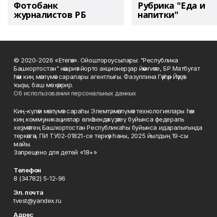
Фотобанк
Рубрика "Еда и
журналистов РБ
напитки"
© 2020-2026 «Етегән». Ойоштороусылары: "Республика
Башкортостан" нәшриәт йорто акционерҙар йәмғиәте, БР Матбуғат
һәм киң мәғлүмәт саралары агентлығы. Фазуллина Гәүһәр Йәүҙәт
ҡыҙы, баш мөхәррир.
Об использовании персональных данных
Киң-күләм мәғлүмәт сараһы Элемтә, мәғлүмәт технологиялары һәм
киң коммуникациялар өлкәһендә күҙәтеү буйынса федераль
хеҙмәттең Башҡортостан Республикаһы буйынса идаралығында
теркәлгән, ПИ ТУ02-01821-се теркәү һаны, 2025 йылдың 19-сы
майы.
Запрещено для детей «18+»
Телефон
8 (34782) 5-12-96
Эл. почта
tvest@yandex.ru
Адрес