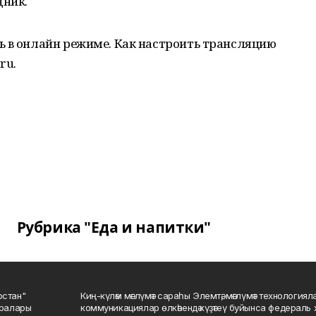
дник.
ь в онлайн режиме. Как настроить трансляцию
ru.
Рубрика "Еда и напитки"
остан"
Киң-күләм мәғлүмәт сараһы Элемтә, мәғлүмәт технологиял
саралары
коммуникациялар өлкәһендә күҙәтеү буйынса федераль 