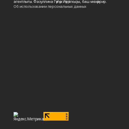
агентлығы. Фазуллина Гәүһәр Йәүҙәт ҡыҙы, баш мөхәррир.
Об использовании персональных данных