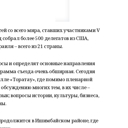
ей со всего мира, ставших участниками V
 собрал более 500 делегатов из США,
иля – всего из 21 страны.
осы и определят основные направления
грамма съезда очень обширная. Сегодня
олле «Торатау», где помимо пленарной
 обсуждению многих тем, в их числе –
ык; вопросы истории, культуры, бизнеса,
ны.
продолжится в Ишимбайском районе, где