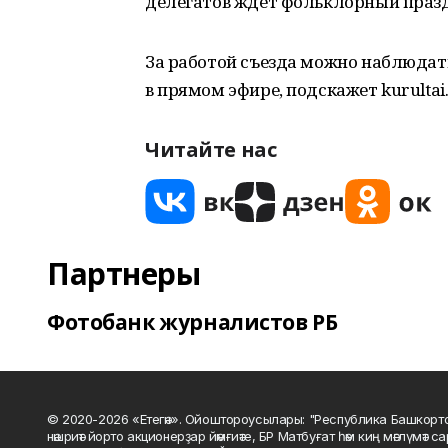
делегатов ждет фольклорный праз
За работой съезда можно наблюдат
в прямом эфире, подскажет kurultai.
Читайте нас
Партнеры
Фотобанк журналистов РБ
© 2020-2026 «Етегән». Ойоштороусылары: "Республика Башкорт
нәшриәт йорто акционерҙар йәмғиәте, БР Матбуғат һәм киң мәғлүмәт 