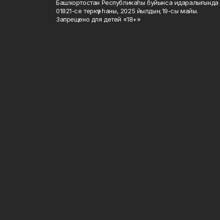
Башҡортостан Республикаһы буйынса идаралығында те
01821-се теркәү һаны, 2025 йылдың 19-сы майы.
Запрещено для детей «18+»