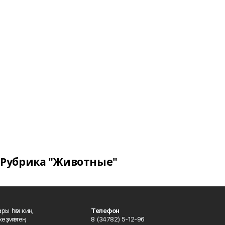
Рубрика "Животные"
ары һәм киң
Телефон
хеҙмәттең
8 (34782) 5-12-96