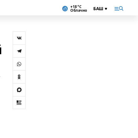
+18 °С
Облачно
й
V