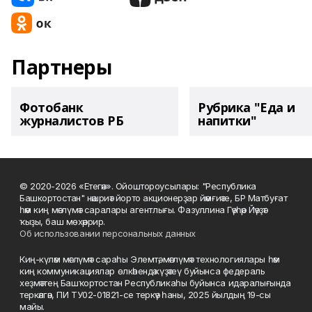
Партнеры
Фотобанк
Рубрика "Еда и
журналистов РБ
напитки"
© 2020-2026 «Етегән». Ойоштороусылары: "Республика
Башкортостан" нәшриәт йорто акционерҙар йәмғиәте, БР Матбуғат
һәм киң мәғлүмәт саралары агентлығы. Фазуллина Гәүһәр Йәүҙәт
ҡыҙы, баш мөхәррир.
Об использовании персональных данных
Киң-күләм мәғлүмәт сараһы Элемтә, мәғлүмәт технологиялары һәм
киң коммуникациялар өлкәһендә күҙәтеү буйынса федераль
хеҙмәттең Башҡортостан Республикаһы буйынса идаралығында
теркәлгән, ПИ ТУ02-01821-се теркәү һаны, 2025 йылдың 19-сы
майы.