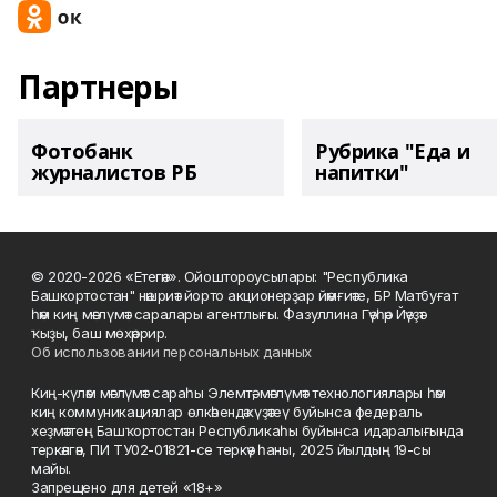
Партнеры
Фотобанк
Рубрика "Еда и
журналистов РБ
напитки"
© 2020-2026 «Етегән». Ойоштороусылары: "Республика
Башкортостан" нәшриәт йорто акционерҙар йәмғиәте, БР Матбуғат
һәм киң мәғлүмәт саралары агентлығы. Фазуллина Гәүһәр Йәүҙәт
ҡыҙы, баш мөхәррир.
Об использовании персональных данных
Киң-күләм мәғлүмәт сараһы Элемтә, мәғлүмәт технологиялары һәм
киң коммуникациялар өлкәһендә күҙәтеү буйынса федераль
хеҙмәттең Башҡортостан Республикаһы буйынса идаралығында
теркәлгән, ПИ ТУ02-01821-се теркәү һаны, 2025 йылдың 19-сы
майы.
Запрещено для детей «18+»