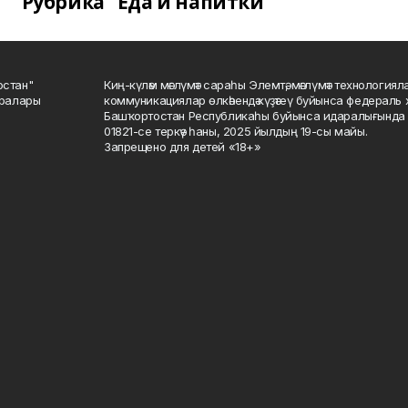
Рубрика "Еда и напитки"
остан"
Киң-күләм мәғлүмәт сараһы Элемтә, мәғлүмәт технологиял
саралары
коммуникациялар өлкәһендә күҙәтеү буйынса федераль 
Башҡортостан Республикаһы буйынса идаралығында те
01821-се теркәү һаны, 2025 йылдың 19-сы майы.
Запрещено для детей «18+»