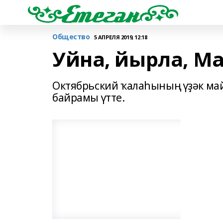
Общество
5 АПРЕЛЯ 2019, 12:18
Уйна, йырла, М
Октябрьский ҡалаһының үҙәк май
байрамы үтте.