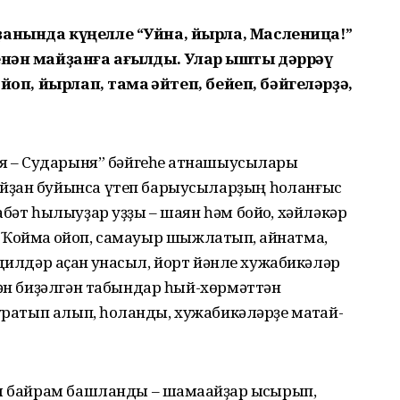
ҙанында күңелле “Уйна, йырла, Масленица!”
енән майҙанға ағылды. Улар ҡышты дәррәү
йоп, йырлап, таҡмаҡ әйтеп, бейеп, бәйгеләрҙә,
ня – Сударыня” бәйгеһе ҡатнашыусылары
йҙан буйынса үтеп барыусыларҙың һоҡланғыс
бәт һылыуҙар уҙҙы – шаян һәм бойоҡ, хәйләкәр
.. Ҡоймаҡ ҡойоп, самауыр шыжлатып, ҡайнатма,
илдәр аҫҡан ҡунаҡсыл, йорт йәнле хужабикәләр
нән биҙәлгән табындар һый-хөрмәттән
уратып алып, һоҡланды, хужабикәләрҙе маҡтай-
м байрам башланды – шамаҡайҙар ҡысҡырып,