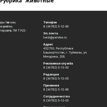
Рубрика "Животные"
ары һәм киң
Телефон
хеҙмәттең
8 (34782) 5-12-96
ркәлгән, ПИ ТУ02-
Эл. почта
tvest@yandex.ru
Адрес
452750, Республика
Башкортостан, г. Туймазы, ул.
Мичурина, 20Б
Рекламная служба
8 (34782) 5-13-00
Редакция
8 (34782) 5-13-05
Приемная
8 (34782) 5-12-96
Сотрудничество
8 (34782) 5-13-05