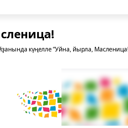
асленица!
ҙанында күңелле “Уйна, йырла, Масленица!