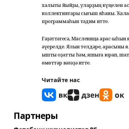
халыҡты йыйҙы, уларҙың күңелен ас
коллективтары сығыш яһаны. Ҡала
программаһын тәҡдим итте.
Ғәҙәттәгесә, Масленица ҡарас-ҡыһ
әүерелде. Ялҡын телдәре, ҡарасҡыны я
ҡышты оҙатты һәм, яҡшыға юрап, шат
өмөттәр вәғәҙә итте.
Читайте нас
Партнеры