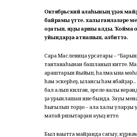
Октябрьский ҡалаһының үҙәк май
байрамы үтте. халыҡ ғаиләләре м
оҙатып, яҙҙы ҡаршы алды. Ҡоймаҡ ҡо
уйындарҙа ҡатнашып, әлбиттә.
Сара Масленица ҡурсаҡтары – “Бары
тантанаһынан башланып китте. Ма
ҡараштарын йыйып, һалмаҡ ҡына мөһа
һәм эскерһеҙ, ҡылансыҡ һәм ябайҙар.
бал алып килгән, эреле-ваҡлы керәнд
ҙә урынлашҡан ине бында. Зауыҡ ме
һығылып торҙо – ҡала халҡы уларҙы 
маҡтай ризыҡтарҙан ауыҙ итте.
Был ваҡытта майҙанда сағыу, күркә