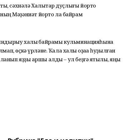
ты, сәхнәлә Халыҡтар дуҫлығы йорто
ның Мәҙәниәт йорто ла байрам
ын яндырыу халыҡ байрамы кульминацияһына
лмап, өҫкә үрләне. Ҡала халҡы оҙаҡҡа һуҙылған
ланып яҙҙы ҡаршы алды – ул беҙгә яҡтылыҡ, яңы