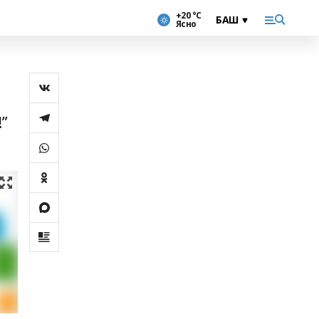
+20 °С
Ясно
”