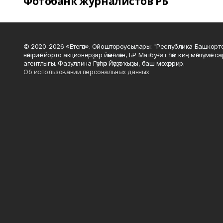
Фотобанк журналистов РБ
© 2020-2026 «Етегән». Ойоштороусылары: "Республика Башкорт
нәшриәт йорто акционерҙар йәмғиәте, БР Матбуғат һәм киң мәғлүмәт 
агентлығы. Фазуллина Гәүһәр Йәүҙәт ҡыҙы, баш мөхәррир.
Об использовании персональных данных