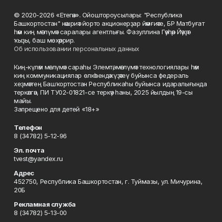
© 2020-2026 «Етегән». Ойоштороусылары: "Республика
Башкортостан" нәшриәт йорто акционерҙар йәмғиәте, БР Матбуғат
һәм киң мәғлүмәт саралары агентлығы. Фазуллина Гәүһәр Йәүҙәт
ҡыҙы, баш мөхәррир.
Об использовании персональных данных
Киң-күләм мәғлүмәт сараһы Элемтә, мәғлүмәт технологиялары һәм
киң коммуникациялар өлкәһендә күҙәтеү буйынса федераль
хеҙмәттең Башҡортостан Республикаһы буйынса идаралығында
теркәлгән, ПИ ТУ02-01821-се теркәү һаны, 2025 йылдың 19-сы
майы.
Запрещено для детей «18+»
Телефон
8 (34782) 5-12-96
Эл. почта
tvest@yandex.ru
Адрес
452750, Республика Башкортостан, г. Туймазы, ул. Мичурина,
20Б
Рекламная служба
8 (34782) 5-13-00