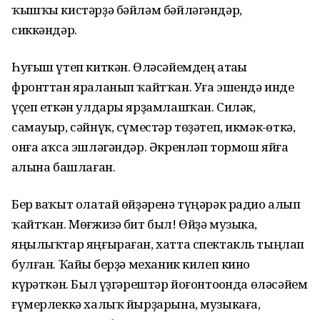
ҡышҡы кистәрҙә бәйләм бәйләгәндәр,
сиккәндәр.
Һуғыш үтеп киткән. Өләсәйемдең атаһы
фронттан яраланып ҡайтҡан. Уға эшендә инде
үҫеп еткән улдары ярҙамлашҡан. Силәк,
самауыр, сәйнүк, сүместәр төҙәтеп, икмәк-һөткә,
онға аҡса эшләгәндәр. Әкренләп тормош яйға
һалына башлаған.
Бер ваҡыт олатай өйҙәренә түңәрәк радио алып
ҡайтҡан. Мөғжизә бит был! Өйҙә музыка,
яңылыҡтар яңғыраған, хатта спектакль тыңлап
булған. Ҡайһы берҙә механик килеп кино
күрһәткән. Был үҙгәрештәр йоғонтоһонда өләсәйем
ғүмерлеккә халыҡ йырҙарына, музыкаға,