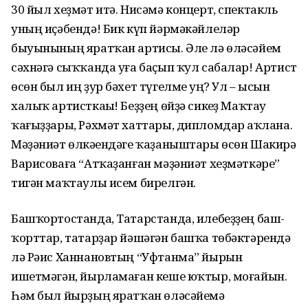
30 йыл хеҙмәт итә. Нисәмә концерт, спектакль
уның иҫәбендә! Бик күп йәрмәкәйлеләр
быуынының яратҡан артисы. Әле лә өләсәйем
сәхнәгә сыҡҡанда уға баҫып ҡул сабалар! Артист
өсөн был иң ҙур бәхет түгелме һуң? Ул – ысын
халыҡ артисткаһы! Беҙҙең өйҙә сикһеҙ Маҡтау
ҡағыҙҙары, Рәхмәт хаттары, дипломдар һаҡлана.
Мәҙәниәт өлкәһендәге ҡаҙаныштары өсөн Шакирә
Варисоваға “Атҡаҙанған мәҙәниәт хеҙмәткәре”
тигән маҡтаулы исем бирелгән.
Башҡортостанда, Татарстанда, илебеҙҙең баш-
ҡорттар, татарҙар йәшәгән башҡа төбәктәрендә
лә Рәис Ханнановтың “Уфтанма” йырын
ишетмәгән, йырламаған кеше юҡтыр, моғайын.
Һәм был йырҙың яратҡан өләсәйемә