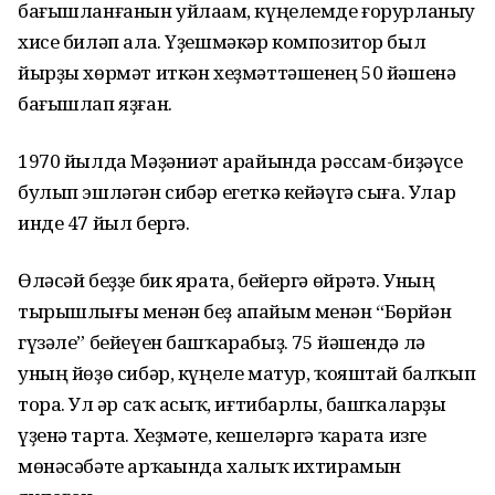
бағышланғанын уйлаһам, күңелемде ғорурланыу
хисе биләп ала. Үҙешмәкәр композитор был
йырҙы хөрмәт иткән хеҙмәттәшенең 50 йәшенә
бағышлап яҙған.
1970 йылда Мәҙәниәт һарайында рәссам-биҙәүсе
булып эшләгән сибәр егеткә кейәүгә сыға. Улар
инде 47 йыл бергә.
Өләсәй беҙҙе бик ярата, бейергә өйрәтә. Уның
тырышлығы менән беҙ апайым менән “Бөрйән
гүзәле” бейеүен башҡарабыҙ. 75 йәшендә лә
уның йөҙө сибәр, күңеле матур, ҡояштай балҡып
тора. Ул һәр саҡ асыҡ, иғтибарлы, башҡаларҙы
үҙенә тарта. Хеҙмәте, кешеләргә ҡарата изге
мөнәсәбәте арҡаһында халыҡ ихтирамын