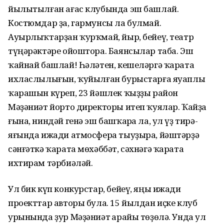
йылытылған ағас клубында эш башлай.
Костюмдар ҙа, гармунсы ла булмай.
Ауырлыҡтарҙан ҡурҡмай, йыр, бейеү, театр
түңәрәктәре ойоштора. Баянсылар таба. Эш
ҡайнай башлай! Һәләтен, кешеләргә ҡарата
ихласлылығын, ҡуйылған бурыстарға яуаплы
ҡарашын күреп, 23 йәшлек ҡыҙҙы район
Мәҙәниәт йорто директоры итеп ҡуялар. Ҡайҙа
ғына, ниндәй генә эш башҡарһа ла, ул үҙ тирә-
яғында ижади атмосфера тыуҙыра, йәштәрҙә
сәнғәткә ҡарата мөхәббәт, сәхнәгә ҡарата
ихтирам тәрбиәләй.
Ул бик күп конкурстар, бейеү, яңы ижади
проекттар авторы була. 15 йылдан иҫке клуб
урынында ҙур Мәҙәниәт һарайы төҙөлә. Унда ул