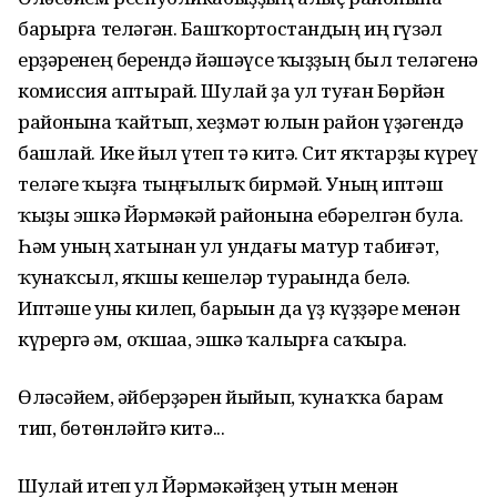
барырға теләгән. Башҡортостандың иң гүзәл
ерҙәренең берһендә йәшәүсе ҡыҙҙың был теләгенә
комиссия аптырай. Шулай ҙа ул туған Бөрйән
районына ҡайтып, хеҙмәт юлын район үҙәгендә
башлай. Ике йыл үтеп тә китә. Сит яҡтарҙы күреү
теләге ҡыҙға тыңғылыҡ бирмәй. Уның иптәш
ҡыҙы эшкә Йәрмәкәй районына ебәрелгән була.
Һәм уның хатынан ул ундағы матур табиғәт,
ҡунаҡсыл, яҡшы кешеләр тураһында белә.
Иптәше уны килеп, барыһын да үҙ күҙҙәре менән
күрергә һәм, оҡшаһа, эшкә ҡалырға саҡыра.
Өләсәйем, әйберҙәрен йыйып, ҡунаҡҡа барам
тип, бөтөнләйгә китә...
Шулай итеп ул Йәрмәкәйҙең утын менән