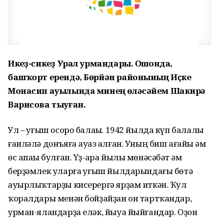
Икһеҙ-сикһеҙ Урал урмандары. Ошонда,
башҡорт ерендә, Бөрйән районының Иҫке
Монасип ауылында минең өләсәйем Шакирә
Варисова тыуған.
Ул – һуғыш осоро балаһы. 1942 йылда күп балалы
ғаиләлә донъяға ауаз һалған. Уның биш ағайы һәм
өс апаһы булған. Үҙ-ара йылы мөнәсәбәт һәм
берҙәмлек уларға һуғыш йылдарындағы бөтә
ауырлыҡтарҙы кисерергә ярҙам иткән. Ҡул
ҡоралдары менән бойҙайҙан он тартҡандар,
урман-яландарҙа еләк, йыуа йыйғандар. Оҙон