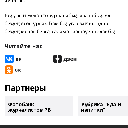
яулаған.
Беҙ уның менән ғорурланабыҙ, яратабыҙ. Ул
беҙҙең өсөн үрнәк. Һәм беҙ уға оҙаҡ йылдар
беҙҙең менән бергә, сәләмәт йәшәүен теләйбеҙ.
Читайте нас
Партнеры
Фотобанк
Рубрика "Еда и
журналистов РБ
напитки"