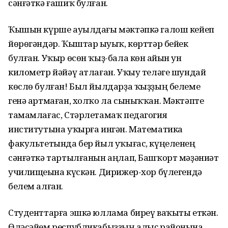
сәнғәткә ғашиҡ булған.
Ҡышын күрше ауылдағы мәктәпкә галош кейеп
йөрөгәндәр. Ҡыштар һыуыҡ, көрттәр бейек
булған. Уҡыр өсөн ҡыҙ-бала көн һайын ун
километр йәйәү атлаған. Уҡыу теләге шундай
көслө булған! Был йылдарҙа ҡыҙҙың белеме
генә артмаған, холҡо ла сыныҡҡан. Мәктәпте
тамамлағас, Стәрлетамаҡ педагогия
институтына уҡырға ингән. Математика
факультетында бер йыл уҡығас, күңеленең
сәнғәткә тартылғанын аңлап, Башҡорт мәҙәниәт
училищеһына күскән. Дирижер-хор бүлегендә
белем алған.
Студенттарға эшкә юллама биреү ваҡыты еткән.
Өләсәйем республикабыҙҙың алыҫ районына