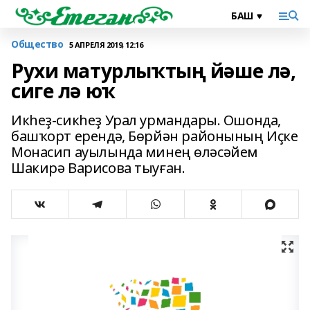
Общество
5 АПРЕЛЯ 2019, 12:16
Рухи матурлыҡтың йәше лә,
сиге лә юҡ
Икһеҙ-сикһеҙ Урал урмандары. Ошонда,
башҡорт ерендә, Бөрйән районының Иҫке
Монасип ауылында минең өләсәйем
Шакирә Варисова тыуған.