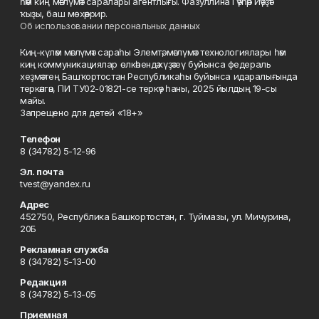
һәм киң мәғлүмәт саралары агентлығы. Фазуллина Гәүһәр Йәүҙәт
ҡыҙы, баш мөхәррир.
Об использовании персональных данных
Киң-күләм мәғлүмәт сараһы Элемтә, мәғлүмәт технологиялары һәм
киң коммуникациялар өлкәһендә күҙәтеү буйынса федераль
хеҙмәттең Башҡортостан Республикаһы буйынса идаралығында
теркәлгән, ПИ ТУ02-01821-се теркәү һаны, 2025 йылдың 19-сы
майы.
Запрещено для детей «18+»
Телефон
8 (34782) 5-12-96
Эл. почта
tvest@yandex.ru
Адрес
452750, Республика Башкортостан, г. Туймазы, ул. Мичурина,
20Б
Рекламная служба
8 (34782) 5-13-00
Редакция
8 (34782) 5-13-05
Приемная