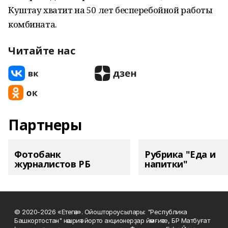
Куштау хватит на 50 лет бесперебойной работы
комбината.
Читайте нас
Партнеры
Фотобанк
Рубрика "Еда и
журналистов РБ
напитки"
© 2020-2026 «Етегән». Ойоштороусылары: "Республика
Башкортостан" нәшриәт йорто акционерҙар йәмғиәте, БР Матбуғат