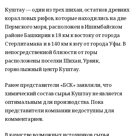
Куштау — один из трех шихан, остатков древних
коралловых рифов, которые находились на дне
Пермского моря, расположен в Ишимбайском
районе Башкирии в 18 км к востоку от города
Стерлитамака и в 140 км к югу от города Уфы. В
непосредственной близости от горы
расположены поселки Шихан, Урняк,
горнолыжный центр Куштау.
Ранее представители «БСК» заявляли, что
химический состав сырья Куштау не является
оптимальным для производства. Пока
представители компании недоступны для
комментариев.
В качестве возможных источников сырья