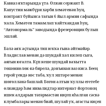
Кавказ яҡтарында үтә. Өлкән сержант В.
Капустин мәжбүри хәрби хеҙмәтенән һуң,
контракт буйынса тағын 6 йыл армия сафында
ҡала. Хеҙмәтен тамамлап ҡайтҡандан һуң,
“Автонормаль” заводында фрезеровщик булып
эшләй.
Бәлә аяҡ аҫтында тип юҡҡа ғына әйтмәйҙәр.
Владислав менән дә шундай хәл килеп сыға,
аяғын юғалта. Күп кеше шундай ваҡытта
төшөнкөлөк-кә бирелә, донъянан ваз кисә. Беҙҙең
герой үҙендә көс таба, ҡул эштәре менән
шөғөлләнә башлай. Бөгөн алтын ҡуллы егетебеҙ
өлкәндәр һәм инвалидтар интернат-йортоноң
ишек алдарын тәгәрмәстән киҫеп яһалған сәскә
клумбалары менән биҙәй, шулай уҡ, ағасты киҫеп