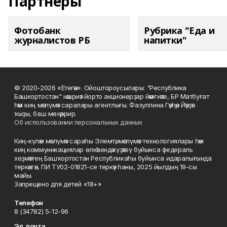
Партнеры
Фотобанк
Рубрика "Еда и
журналистов РБ
напитки"
© 2020-2026 «Етегән». Ойоштороусылары: "Республика
Башкортостан" нәшриәт йорто акционерҙар йәмғиәте, БР Матбуғат
һәм киң мәғлүмәт саралары агентлығы. Фазуллина Гәүһәр Йәүҙәт
ҡыҙы, баш мөхәррир.
Об использовании персональных данных
Киң-күләм мәғлүмәт сараһы Элемтә, мәғлүмәт технологиялары һәм
киң коммуникациялар өлкәһендә күҙәтеү буйынса федераль
хеҙмәттең Башҡортостан Республикаһы буйынса идаралығында
теркәлгән, ПИ ТУ02-01821-се теркәү һаны, 2025 йылдың 19-сы
майы.
Запрещено для детей «18+»
Телефон
8 (34782) 5-12-96
Эл. почта