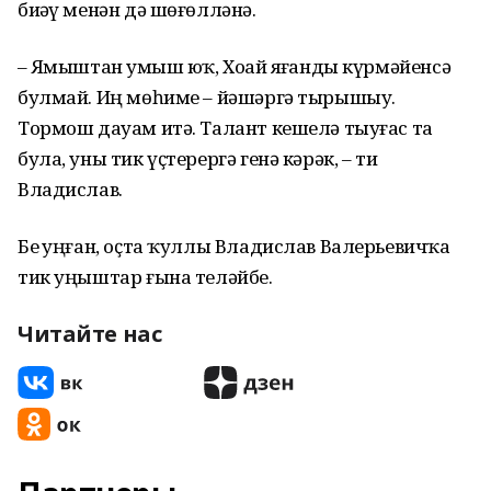
биҙәү менән дә шөғөлләнә.
– Яҙмыштан уҙмыш юҡ, Хоҙай яҙғанды күрмәйенсә
булмай. Иң мөһиме – йәшәргә тырышыу.
Тормош дауам итә. Талант кешелә тыуғас та
була, уны тик үҫтерергә генә кәрәк, – ти
Владислав.
Беҙ уңған, оҫта ҡуллы Владислав Валерьевичҡа
тик уңыштар ғына теләйбеҙ.
Читайте нас