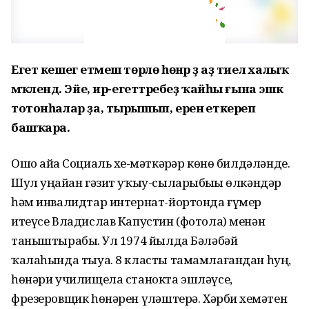
Егет кешегә етмеш төрлө һөнәр ҙә аҙ тиелә халыҡ
мәҡәлендә. Эйе, ир-егеттәребеҙ ҡайһы ғына эшкә
тотонһалар ҙа, тырышып, еренә еткереп
башҡара.
Ошо айҙа Социаль хеҙ-мәткәрҙәр көнө билдәләнде.
Шул уңайҙан гәзит уҡыу-сыларыбыҙҙы өлкәндәр
һәм инвалидтар интернат-йортонда ғүмер
итеүсе Владислав Капустин (фотола) менән
таныштырабыҙ. Ул 1974 йылда Бәләбәй
ҡалаһында тыуа. 8 класты тамамлағандан һуң,
һөнәри училищела станокта эшләүсе,
фрезеровщик һөнәрен үҙләштерә. Хәрби хеҙмәтен