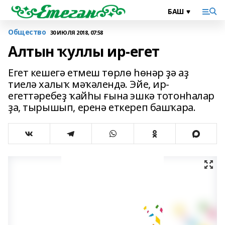
Общество
30 ИЮЛЯ 2018, 07:58
Алтын ҡуллы ир-егет
Егет кешегә етмеш төрлө һөнәр ҙә аҙ
тиелә халыҡ мәҡәлендә. Эйе, ир-
егеттәребеҙ ҡайһы ғына эшкә тотонһалар
ҙа, тырышып, еренә еткереп башҡара.