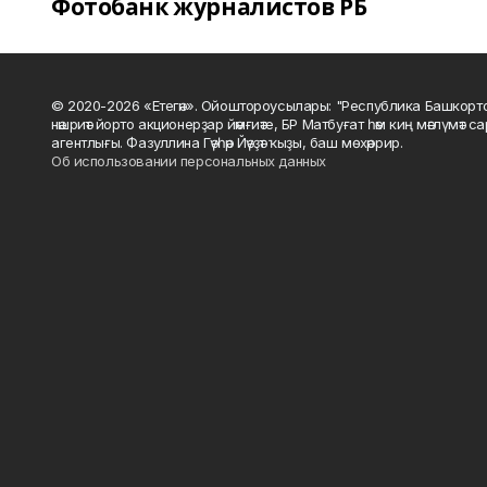
Фотобанк журналистов РБ
© 2020-2026 «Етегән». Ойоштороусылары: "Республика Башкорт
нәшриәт йорто акционерҙар йәмғиәте, БР Матбуғат һәм киң мәғлүмәт 
агентлығы. Фазуллина Гәүһәр Йәүҙәт ҡыҙы, баш мөхәррир.
Об использовании персональных данных