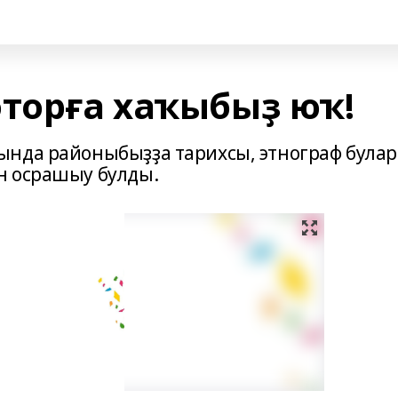
оторға хаҡыбыҙ юҡ!
ында районыбыҙҙа тарихсы, этнограф була
н осрашыу булды.