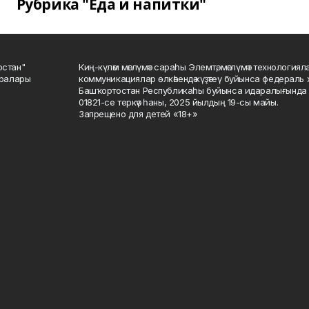
Рубрика "Еда и напитки"
остан"
Киң-күләм мәғлүмәт сараһы Элемтә, мәғлүмәт технологиял
саралары
коммуникациялар өлкәһендә күҙәтеү буйынса федераль 
Башҡортостан Республикаһы буйынса идаралығында те
01821-се теркәү һаны, 2025 йылдың 19-сы майы.
Запрещено для детей «18+»