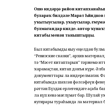
Ошо көндәрҙә район китапханаһы
булараҡ билдәле Марат Һөйөндөко
уҡытыусылар, уҡыусылар, ғөмүмә
булмағандар килде. автор ҡунаҡ
китабы менән таныштырҙы.
Был китабымды яҙыу еңелдән булман
“Ревизские сказки”, архив материал
тә “Мәсет китаптарын” тәржемә ит
ҡарамаҫтан, китап донъя күрҙе. Әл
документтары ла индерелмәгән. 
китабымда шәхсән фәлсәфәүи фекер
рәттән Бүздәк ерлегендәге аҫаба 
ла күп кенә мәғлүмәт бар. Шулай 
яугирҙары тураһында ла материал 