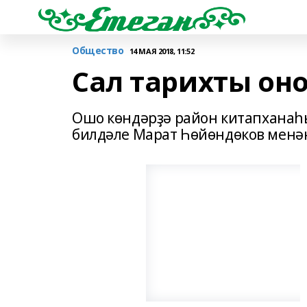
Общество
14 МАЯ 2018, 11:52
Сал тарихты он
Ошо көндәрҙә район китапханаһ
билдәле Марат Һөйөндөков менә