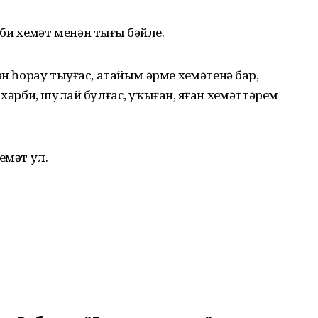
 хеҙмәт менән тығыҙ бәйле.
ән һорау тыуғас, атайым әрме хеҙмәтенә бар,
хәрби, шулай булғас, уҡыған, яҙған хеҙмәттәрем
ҙмәт ул.