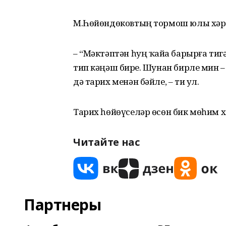
М.Һөйөндөковтың тормош юлы хәрби
– “Мәктәптән һуң ҡайҙа барырға тиг
тип кәңәш бирҙе. Шунан бирле мин – 
дә тарих менән бәйле, – ти ул.
Тарих һөйөүселәр өсөн бик мөһим хе
Читайте нас
Партнеры