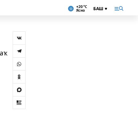
+20 °С
Ясно
раҡ