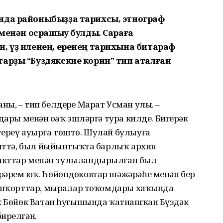
нда районыбыҙҙа тарихсы, этнограф
в менән осрашыу булды. Сараға
н, үҙ иленең, еренең тарихына битараф
тарҙы “Буздякские корни” тип аталған
ы, – тип белдерҙе Марат Усман улы. –
дары менән оҙаҡ эшләргә тура килде. Бигерәк
тереү ауырға төштө. Шулай булыуға
биттә, был йыйынтыҡта барлыҡ архив
Факттар менән тулыландырылған был
ҙәрем юҡ. Һөйөндөковтар шәжәрәһе менән бер
башҡорттар, мырҙалар тоҡомдары хаҡында
уҡ Бөйөк Ватан һуғышында ҡатнашҡан Бүздәк
бирелгән.