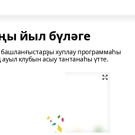
ңы йыл бүләге
башланғыстарҙы хуплау программаһы
 ауыл клубын асыу тантанаһы үтте.