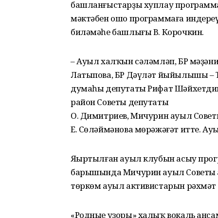
башланғыстарҙы хуплау программа
мәктәбен ошо программаға индереү
биләмәһе башлығы В. Корочкин.
– Ауыл халҡын сәләмләп, БР мәҙәни
Латыпова, БР Дәүләт йыйылышы – Ҡ
думаһы депутаты Рифат Шәйхетдин
район Советы депутаты
О. Димитриев, Мичурин ауыл Сове
Е. Сөләймәнова мөрәжәғәт итте. А
Яңыртылған ауыл клубын асыу прог
барышында Мичурин ауыл Советы а
төркөм ауыл активистарын рәхмәт 
«Родные узоры» халыҡ вокаль ансам