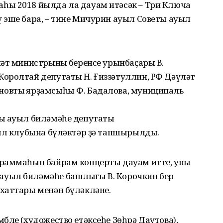
һы 2018 йылда ла дауам итәсәк – Три Ключа
 эше бара, – тине Мичурин ауыл Советы ауыл
әт министрының беренсе урынбаҫары В.
оролтай депутаты Н. Ғиззәтуллин, РФ Дәүләт
овтың ярҙамсыһы Ф. Бадалова, муниципаль
ты ауыл биләмәһе депутаты
уыл клубына бүләктәр ҙә тапшырылды.
раммаһын байрам концерты дауам итте, уның
уыл биләмәһе башлығы В. Корочкин бер
хаттары менән бүләкләне.
бле (художество етәксеһе Зөһрә Даутова),