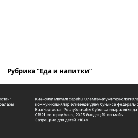
Рубрика "Еда и напитки"
остан"
Киң-күләм мәғлүмәт сараһы Элемтә, мәғлүмәт технологиял
саралары
коммуникациялар өлкәһендә күҙәтеү буйынса федераль 
Башҡортостан Республикаһы буйынса идаралығында те
01821-се теркәү һаны, 2025 йылдың 19-сы майы.
Запрещено для детей «18+»