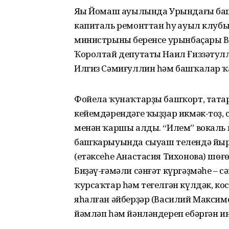
Яңы Йомаш ауылында Урындағы ба
капиталь ремонттан һуң ауыл клубы
министрының беренсе урынбаҫары 
Ҡоролтай депутаты Наил Ғиззәтул
Илгиз Сәмиғуллин һәм башҡалар 
Фойела ҡунаҡтарҙы башҡорт, тата
кейемдәрендәге ҡыҙҙар икмәк-тоҙ, с
менән ҡаршы алды. “Илем” вокаль 
башҡарыуында сыуаш телендә йыр 
(етәксеһе Анастасия Тихонова) шө
Биҙәү-ғәмәли сәнғәт күргәҙмәһе – с
ҡурсаҡтар һәм тегелгән күлдәк, ко
яһалған әйберҙәр (Василий Максимо
йәмләп һәм йәнләндереп ебәргән ин