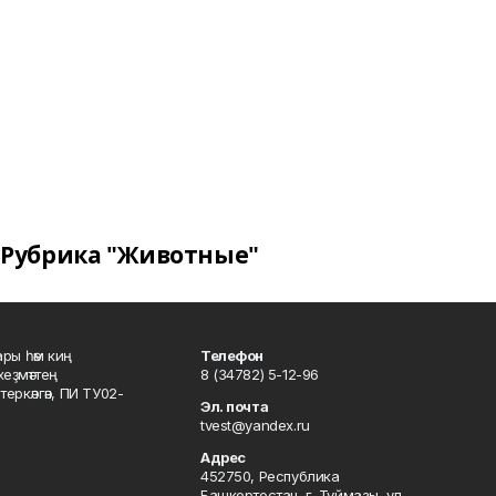
Рубрика "Животные"
ары һәм киң
Телефон
хеҙмәттең
8 (34782) 5-12-96
ркәлгән, ПИ ТУ02-
Эл. почта
tvest@yandex.ru
Адрес
452750, Республика
Башкортостан, г. Туймазы, ул.