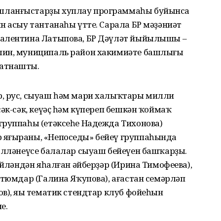
шланғыстарҙы хуплау программаһы буйынса
н асыу тантанаһы үтте. Сарала БР мәҙәниәт
Валентина Латыпова, БР Дәүләт йыйылышы –
лин, муниципаль район хакимиәте башлығы
ҡатнашты.
р, рус, сыуаш һәм мари халыҡтары милли
әк-сәк, кеүәҫ һәм күпереп бешкән ҡоймаҡ
группаһы (етәксеһе Надежда Тихонова)
яңғыраны, «Непоседы» бейеү группаһында
ғөлләнеүсе балалар сыуаш бейеүен башҡарҙы.
әйләндән яһалған әйберҙәр (Ирина Тимофеева),
стюмдар (Галина Яҡупова), ағастан семәрләп
в), яңы тематик стендтар клуб фойеһын
е.