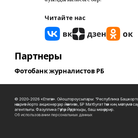
Читайте нас
Партнеры
Фотобанк журналистов РБ
© 2020-2026 «Етегән». Ойоштороусылары: "Республика Башкорт
нәшриәт йорто акционерҙар йәмғиәте, БР Матбуғат һәм киң мәғлүмәт 
агентлығы. Фазуллина Гәүһәр Йәүҙәт ҡыҙы, баш мөхәррир.
Об использовании персональных данных