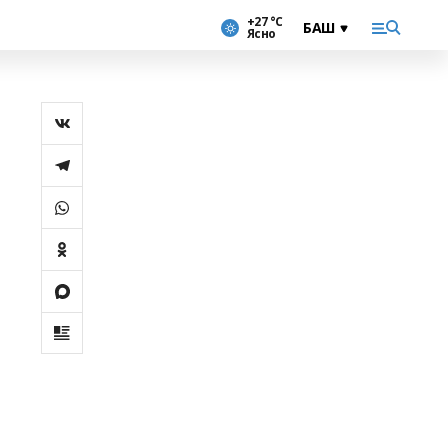
+27 °С
Ясно