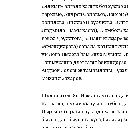
«Ялҡын» өлгөлө халыҡ бейеүҙәре ан
төркөмө, Андрей Соловьев, Ләйсән 
Хәлилова, Диләрә Шәүәлиева, «Ош 
Людмила Шамыҡаева), «Сөмбөл» ха
Рәүфә Дәүләтова), «Шаян ҡыҙҙар» в
Әсмәндиәрова) сарала ҡатнашыусы
уҡ Лена Имаева һәм Зилә Мусина
Ташмурзина дуэттары һөйөндөрҙө.
Андрей Соловьев тамамланы, Гүзәл
Михаил Захаров.
Шулай итеп, Яңы Йомаш ауылында й
ҡатнаша, шулай уҡ ауыл клубында 
Йыр-моң яңғыраған ауылда халыҡ йо
быуындан-быуынға күсә, балаларҙы
ауылдың киләсәге бар.