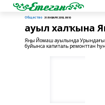
Общество
31 ЯНВАРЯ 2018, 09:10
ауыл халҡына Я
Яңы Йомаш ауылында Урындағы 
буйынса капиталь ремонттан һуң