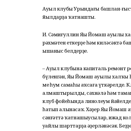
Ауыл клубы Урындағы башлан-ғыс
йылдарҙа ҡатнашты.
И. Сәмиғуллин Яңы Йомаш ауылы х
рәхмәтен еткерҙе һәм киләсәктә ба
ышаныс белдерҙе.
– Ауыл клубына капиталь ремонт 
бүленгән, Яңы Йомаш ауылы халҡы 
мең һум самаһы аҡсаға үткәрелде. К
алмаштырылды, сәхнәлә һәм тамаш
клуб фойеһында линолеум йәйелде
һатып алынасаҡ. Хәҙер Яңы Йомаш 
сәнғәттә ҡатнашыусылар, ижад ко
уңайлы шарттарҙа әҙерләнәсәк. Беҙ