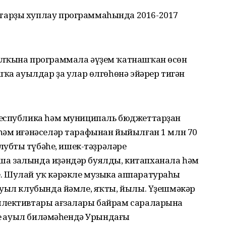
тарҙы хуплау программаһында 2016-2017
алҡына программала әүҙем ҡатнашҡан өсөн
шҡа ауылдар ҙа улар өлгөһөнә эйәрер тигән
республика һәм муниципаль бюджеттарҙан
һәм иғәнәселәр тарафынан йыйылған 1 млн 70
лубтың түбәһе, ишек-тәҙрәләре
а залында иҙәндәр буялды, китапханала һәм
. Шулай уҡ кәрәкле музыка аппаратураһы
ауыл клубында йәмле, яҡты, йылы. Үҙешмәкәр
ллективтары ағзалары байрам сараларына
ҙең ауыл биләмәһендә Урындағы