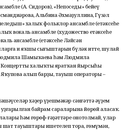
самбле (А. Сидоров), «Непоседы» бейеү
Әсмәндиәрова, Альбина Әхмәҙуллина, Гүзәл
пеледыш» халыҡ фольклор ансамбле (етәксеһе
лыҡ вокаль ансамбле (художество етәксеһе
окаль ансамбле (етәксеһе Ләйсән
ларға иң яҡшы сығыштарын бүләк итте, шулай
, Людмила Шамыҡаева һәм Людмила
 Концертты халыҡтың яратҡан йырсыһы
 Яҡупова алып барҙы, тауыш операторы –
әшәүселәр хәҙер үҙешмәкәр сәнғәттә әүҙем
уҙғарылған байрам сараларына йөрөй аласаҡ.
лалары һәм ғөрөф-ғәҙәттәре онотолмай, улар
ң шат тауыштары ишетелеп тора, ғөмүмән,