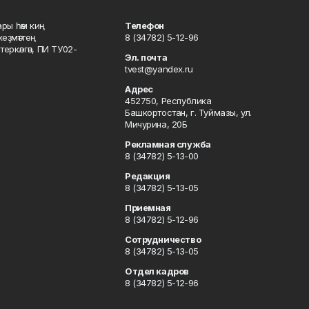
ары һәм киң
Телефон
хеҙмәттең
8 (34782) 5-12-96
ркәлгән, ПИ ТУ02-
Эл. почта
tvest@yandex.ru
Адрес
452750, Республика
Башкортостан, г. Туймазы, ул.
Мичурина, 20Б
Рекламная служба
8 (34782) 5-13-00
Редакция
8 (34782) 5-13-05
Приемная
8 (34782) 5-12-96
Сотрудничество
8 (34782) 5-13-05
Отдел кадров
8 (34782) 5-12-96