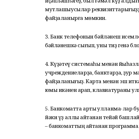
иҫәпләшһәгеҙ, был ғәмәл күҙ алдығ
мутлашыусылар реквизиттарығыҙҙы
файҙаланырға мөмкин.
3. Банк телефонын бәйләнеш исемле
бәйләнешкә сығып, уны тиҙ генә бл
4. Күҙәтеү системаһы менән йыһаз
учреждениеларҙа, банктарҙа, ҙур м
файҙаланығыҙ. Карта менән эш итк
юҡмы икәнен ҡарап, клавиатураны ҡул
5. Банкоматта артыҡ ҡулланма-лар бу
йәки үҙ аллы ҡайтанан тейәй башла
– банкоматтың ҡайтанан программ