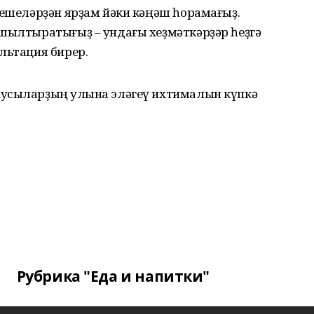
кешеләрҙән ярҙам йәки кәңәш һорамағыҙ.
 шылтыратығыҙ – ундағы хеҙмәткәрҙәр һеҙгә
льтация бирер.
усыларҙың ҡулына эләгеү ихтималын күпкә
Рубрика "Еда и напитки"