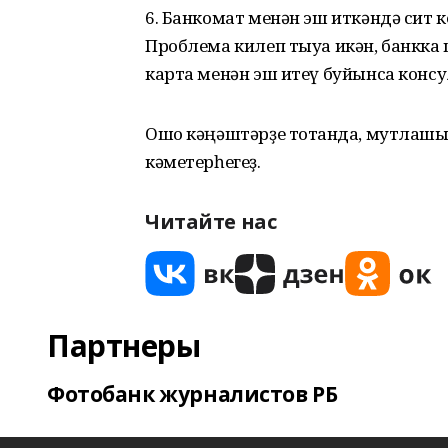
6. Банкомат менән эш иткәндә сит 
Проблема килеп тыуа икән, банкка
карта менән эш итеү буйынса консу
Ошо кәңәштәрҙе тотҡанда, мутлашы
кәметерһегеҙ.
Читайте нас
Партнеры
Фотобанк журналистов РБ