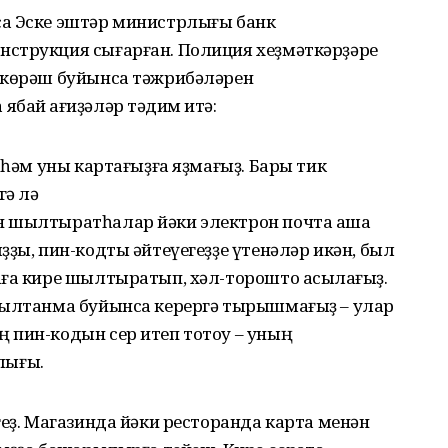
са Эске эштәр министрлығы банк
струкция сығарған. Полиция хеҙмәткәрҙәре
 көрәш буйынса тәжрибәләрен
бай ҡағиҙәләр тәҡдим итә:
 һәм уны картағыҙға яҙмағыҙ. Бары тик
гә лә
н шылтыратһалар йәки электрон почта аша
ҙҙы, пин-кодты әйтеүегеҙҙе үтенәләр икән, был
аға кире шылтыратып, хәл-торошто асыҡлағыҙ.
һылтанма буйынса керергә тырышмағыҙ – улар
 пин-кодын сер итеп тотоу – уның
лығы.
геҙ. Магазинда йәки ресторанда карта менән