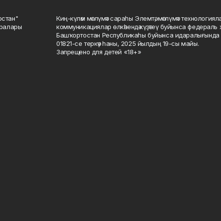
остан"
Киң-күләм мәғлүмәт сараһы Элемтә, мәғлүмәт технологиял
саралары
коммуникациялар өлкәһендә күҙәтеү буйынса федераль 
Башҡортостан Республикаһы буйынса идаралығында те
01821-се теркәү һаны, 2025 йылдың 19-сы майы.
Запрещено для детей «18+»