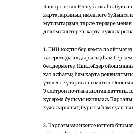
Башҡортостан Республикаһы буйын
карталарының именлеге буйынса ин
мутлыҡтарҙың төрлө төрҙәре менән
дөйөмләштереп, карта хужаларына я
1. ПИН-кодты бер кемгә лә әйтмәгеҙ
хәтерегеҙҙә ҡалдырығыҙ һәм бер кем
белдермәгеҙ. Ниндәйҙер ойошмана
хат алһағыҙ һәм карта реквизитығы
үтенесте үтәргә ашыҡмағыҙ. Ойошм
Электрон почтаға килгән хаттағы 
күсермә булыуы ихтимал. Картаның
хужаларының бурысы һәм яуаплы
2. Картағыҙҙы икенсе кешегә бирмә