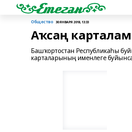
Общество
30 ЯНВАРЯ 2018, 13:33
Аҡсаң картала
Башҡортостан Республикаһы буй
карталарының именлеге буйынса