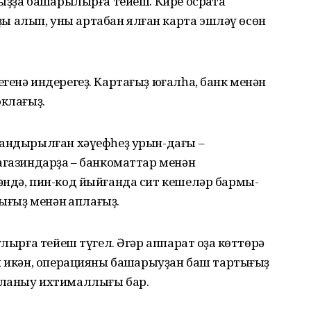
ыҙҙа башҡарылырға тейеш. Кире осраҡта
 алып, уны артабан ялған карта эшләү өсөн
генә индерегеҙ. Картағыҙ юғалһа, банк менән
оклағыҙ.
ландырылған хәүефһеҙ урын-дағы –
агазиндарҙа – банкоматтар менән
әндә, пин-код йыйғанда сит кешеләр бармы-
ығыҙ менән ҡаплағыҙ.
лырға тейеш түгел. Әгәр аппарат оҙаҡ көттөрә
й икән, операцияны башҡарыуҙан баш тартығыҙ
аланыу ихтималлығы бар.