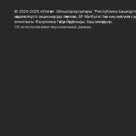
© 2020-2026 «Етегән». Ойоштороусылары: "Республика Башкорт
нәшриәт йорто акционерҙар йәмғиәте, БР Матбуғат һәм киң мәғлүмәт 
агентлығы. Фазуллина Гәүһәр Йәүҙәт ҡыҙы, баш мөхәррир.
Об использовании персональных данных