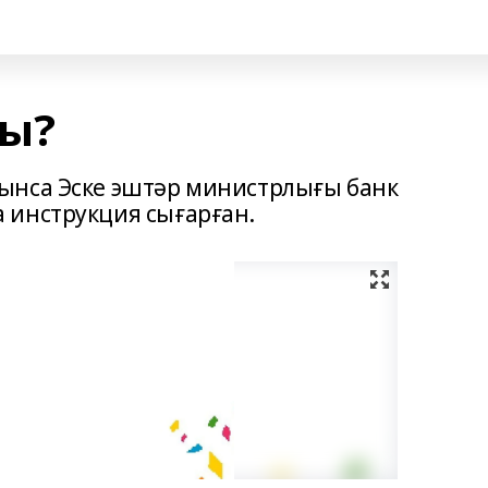
мы?
ынса Эске эштәр министрлығы банк
 инструкция сығарған.