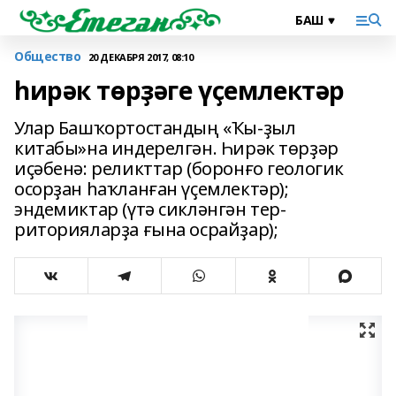
Общество
20 ДЕКАБРЯ 2017, 08:10
һирәк төрҙәге үҫемлектәр
Улар Башҡортостандың «Ҡы-ҙыл
китабы­»на индерелгән. Һирәк төрҙәр
иҫәбенә: реликт­тар (боронғо геологик
осорҙан һаҡланған үҫемлектәр);
эндемиктар (үтә сикләнгән тер­
риторияларҙа ғына осрайҙар);