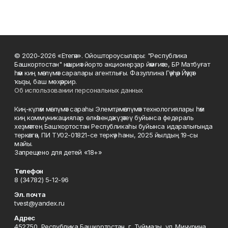
© 2020-2026 «Етегән». Ойоштороусылары: "Республика
Башкортостан" нәшриәт йорто акционерҙар йәмғиәте, БР Матбуғат
һәм киң мәғлүмәт саралары агентлығы. Фазуллина Гәүһәр Йәүҙәт
ҡыҙы, баш мөхәррир.
Об использовании персональных данных
Киң-күләм мәғлүмәт сараһы Элемтә, мәғлүмәт технологиялары һәм
киң коммуникациялар өлкәһендә күҙәтеү буйынса федераль
хеҙмәттең Башҡортостан Республикаһы буйынса идаралығында
теркәлгән, ПИ ТУ02-01821-се теркәү һаны, 2025 йылдың 19-сы
майы.
Запрещено для детей «18+»
Телефон
8 (34782) 5-12-96
Эл. почта
tvest@yandex.ru
Адрес
452750, Республика Башкортостан, г. Туймазы, ул. Мичурина,