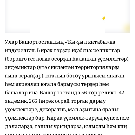
Улар Башҡортостандың «Ҡы-ҙыл китабы­»на
индерелгән. Һирәк төрҙәр иҫәбенә: реликт­тар
(боронғо геологик осорҙан һаҡланған үҫемлектәр);
эндемиктар (үтә сикләнгән тер­риторияларҙа
ғына осрайҙар); юғалып бөтөү ҡурҡынысы янаған
һәм әкренләп юғала барыу­сы төрҙәр һәм
башҡалар инә. Башҡортостанда 56 төр реликт, 42 –
эндемик, 265 һирәк осрай торған дарыу
үҫемлектәре, декоратив, мал аҙығына яраҡлы
үҫемлектәр бар. Һирәк үҫемлек-тәрҙең күпселеге
далаларҙа, ташлы урын­дарҙа, ылыҫлы һәм киң
япраҡлы урман зонала­рында таралған.