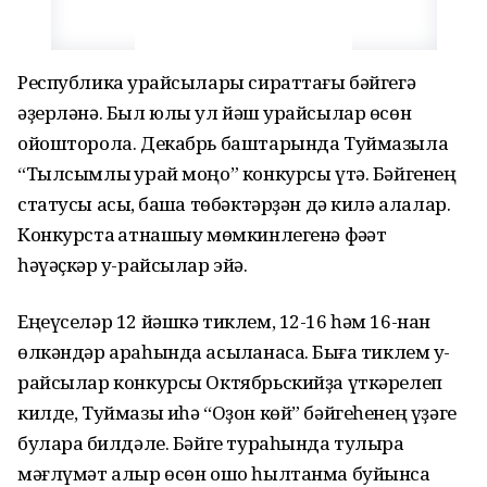
Республика ҡурайсылары сираттағы бәйгегә
әҙерләнә. Был юлы ул йәш ҡурайсылар өсөн
ойошторола. Декабрь баштарында Туймазыла
“Тылсымлы ҡурай моңо” конкурсы үтә. Бәйгенең
статусы асыҡ, башҡа төбәктәрҙән дә килә алалар.
Конкурста ҡатнашыу мөмкинлегенә фәҡәт
һәүәҫкәр ҡу-райсылар эйә.
Еңеүселәр 12 йәшкә тиклем, 12-16 һәм 16-нан
өлкәндәр араһында асыҡланасаҡ. Быға тиклем ҡу-
райсылар конкурсы Октябрьскийҙа үткәрелеп
килде, Туймазы иһә “Оҙон көй” бәйгеһенең үҙәге
булараҡ билдәле. Бәйге тураһында тулыраҡ
мәғлүмәт алыр өсөн ошо һылтанма буйынса