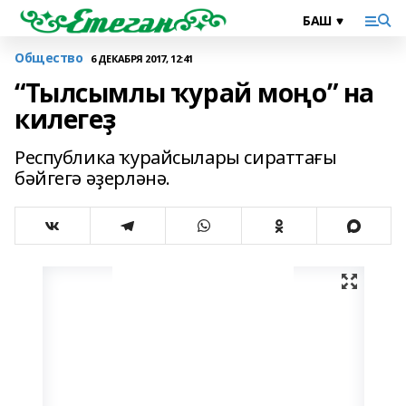
Общество
6 ДЕКАБРЯ 2017, 12:41
“Тылсымлы ҡурай моңо” на
килегеҙ
Республика ҡурайсылары сираттағы
бәйгегә әҙерләнә.