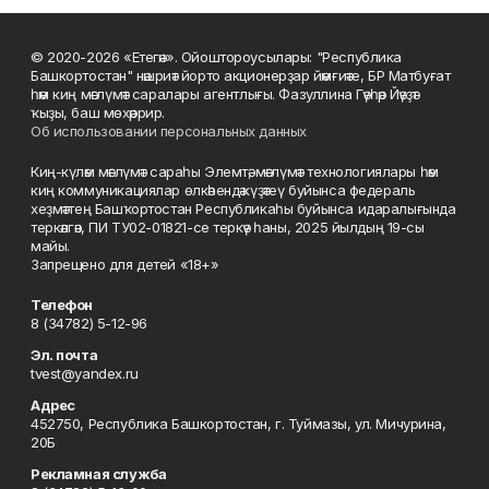
© 2020-2026 «Етегән». Ойоштороусылары: "Республика
Башкортостан" нәшриәт йорто акционерҙар йәмғиәте, БР Матбуғат
һәм киң мәғлүмәт саралары агентлығы. Фазуллина Гәүһәр Йәүҙәт
ҡыҙы, баш мөхәррир.
Об использовании персональных данных
Киң-күләм мәғлүмәт сараһы Элемтә, мәғлүмәт технологиялары һәм
киң коммуникациялар өлкәһендә күҙәтеү буйынса федераль
хеҙмәттең Башҡортостан Республикаһы буйынса идаралығында
теркәлгән, ПИ ТУ02-01821-се теркәү һаны, 2025 йылдың 19-сы
майы.
Запрещено для детей «18+»
Телефон
8 (34782) 5-12-96
Эл. почта
tvest@yandex.ru
Адрес
452750, Республика Башкортостан, г. Туймазы, ул. Мичурина,
20Б
Рекламная служба