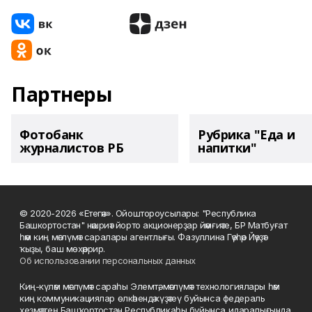
Партнеры
Фотобанк
Рубрика "Еда и
журналистов РБ
напитки"
© 2020-2026 «Етегән». Ойоштороусылары: "Республика
Башкортостан" нәшриәт йорто акционерҙар йәмғиәте, БР Матбуғат
һәм киң мәғлүмәт саралары агентлығы. Фазуллина Гәүһәр Йәүҙәт
ҡыҙы, баш мөхәррир.
Об использовании персональных данных
Киң-күләм мәғлүмәт сараһы Элемтә, мәғлүмәт технологиялары һәм
киң коммуникациялар өлкәһендә күҙәтеү буйынса федераль
хеҙмәттең Башҡортостан Республикаһы буйынса идаралығында