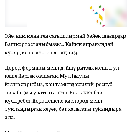
Эйе, нимә менән генә сағыштырмай бөйөк шағирҙар
Башҡортостаныбыҙҙы... Ҡайын япрағындай
күрәләр, кеше йөрәгенә лә тиңләйҙәр.
Дөрөҫ, формаһы менән дә, йәшәү ритмы менән дә ул
кеше йөрәгенә оҡшаған. Мул һыулы
йылғаларыбыҙ, ҡан тамырҙарылай, респуб-
ликабыҙҙы уратып алған. Балыҡҡа бай
күлдәребеҙ, йөрәк кешене кислород менән
туҡландырған кеүек, бөтә халыҡты туйындыра
ала.