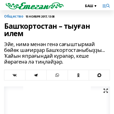
Общество
15 НОЯБРЯ 2017, 13:08
Башҡортостан – тыуған
илем
Эйе, нимә менән генә сағыштырмай
бөйөк шағирҙар Башҡортостаныбыҙҙы...
Ҡайын япрағындай күрәләр, кеше
йөрәгенә лә тиңләйҙәр.