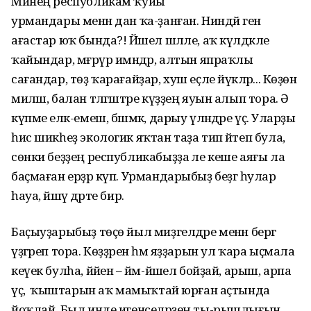
Минең республикам ҡуйы
урмандары менән дан ҡа-ҙанған. Ниндәй генә
ағастар юҡ бында?! Йәшел шәлле, аҡ күлдәкле
ҡайындар, мәғрүр имәндәр, алтын япраҡлы
сағандар, төҙ ҡарағайҙар, хуш еҫле йүкәләр... Көҙөн
миләш, балан тәлгәштәре күҙҙең яуын алып тора. Ә
күпме еләк-емеш, бәшмәк, дарыу үләндәре үҫә. Уларҙы
һис шикһеҙ экологик яҡтан таҙа тип әйтеп була,
сөнки беҙҙең республикабыҙҙа әле кеше аяғы ла
баҫмаған ерҙәр күп. Урмандарыбыҙ беҙгә һулар
һауа, йәшәү дәрте бирә.
Баҫыуҙарыбыҙ төҫө йыл миҙгелдәре менән бергә
үҙгәреп тора. Көҙҙәрен һәм яҙҙарын ул ҡара ыҫмала
кеүек булһа, йәйен – йәм-йәшел бойҙай, арыш, арпа
үҫә, ә ҡыштарын аҡ мамыҡтай юрған аҫтында
йоҡлай. Был инде игенселәрҙең ты-рышлығын,