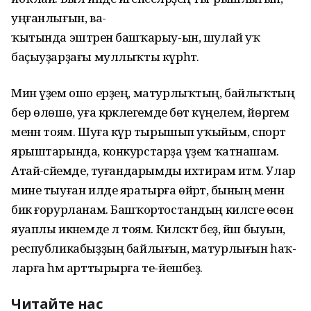
уңғанлығын, ва-
ҡытында эштәрен башҡарыу-ын, шулай уҡ
баҫыуҙарҙағы муллыҡты күрһәтә.
Мин үҙем ошо ерҙең, матурлыҡтың, байлыҡтың
бер өлөшө, уға кәрәклегемде бөтә күңелем, йөрәгем
менән тоям. Шуға күрә тырышып уҡыйым, спорт
ярыштарында, конкурстарҙа әүҙем ҡатнашам.
Атай-әсәйемде, туғандарымды ихтирам итәм. Улар
мине тыуған илде яратырға өйрәтә, бының менән
бик ғорурланам. Башҡортостандың киләсәге өсөн
яуаплы икәнемде лә тоям. Киләсәктә беҙ, йәш быуын,
республикабыҙҙың байлығын, матурлығын һаҡ-
ларға һәм арттырырға те-йешбеҙ.
Читайте нас