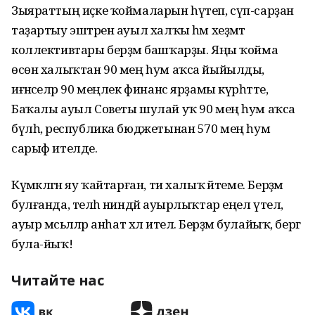
Зыяраттың иҫке ҡоймаларын һүтеп, сүп-сарҙан
таҙартыу эштәрен ауыл халҡы һәм хеҙмәт
коллективтары берҙәм башҡарҙы. Яңы ҡойма
өсөн халыҡтан 90 мең һум аҡса йыйылды,
иғәнәселәр 90 меңлек финанс ярҙамы күрһәтте,
Баҡалы ауыл Советы шулай уҡ 90 мең һум аҡса
бүлһә, республика бюджетынан 570 мең һум
сарыф ителде.
Күмәкләгән яу ҡайтарған, ти халыҡ әйтеме. Берҙәм
булғанда, теләһә ниндәй ауырлыҡтар еңел үтелә,
ауыр мәсьәләләр анһат хәл ителә. Берҙәм булайыҡ, бергә
була-йыҡ!
Читайте нас