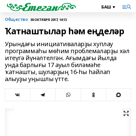
Общество
30 ОКТЯБРЯ 2017, 14:13
Ҡатнаштылар һәм еңделәр
Урындағы инициативаларҙы хуплау
программаһы мөһим проблемаларҙы хәл
итеүгә йүнәлтелгән. Ағымдағы йылда
унда барлығы 17 ауыл биләмәһе
ҡатнашты, шуларҙың 16-һы һайлап
алыуҙы уңышлы үтте.