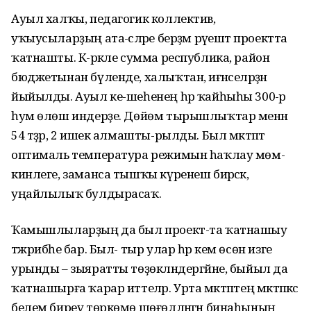
Ауыл халҡы, педагогик коллектив,
уҡыусыларҙың ата-әсәләре берҙәм рәүештә проектта
ҡатнашты. Кә-рәкле сумма республика, район
бюджетынан бүленде, халыҡтан, иғәнәселәрҙән
йыйылды. Ауыл ке-шеһенең һәр ҡайһыһы 300-әр
һум өлөш индерҙе. Дөйөм тырышлыҡтар менән
54 тәҙрә, 2 ишек алмашты-рылды. Был мәктәптә
оптималь температура режимын һаҡлау мөм-
кинлеге, заманса тышҡы күренеш бирәсәк,
уңайлылыҡ булдырасаҡ.
Ҡамышлыларҙың да был проект-та ҡатнашыу
тәжрибәһе бар. Был- тыр улар һәр кем өсөн изге
урынды – зыяратты төҙөкләндергәйне, быйыл да
ҡатнашырға ҡарар иттеләр. Урта мәктәптең мәктәпкәсә
белем биреү төркөмө шөғөлләнгән бинаһының