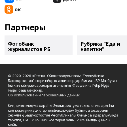
Партнеры
Фотобанк
Рубрика "Еда и
журналистов РБ
напитки"
© 2020-2026 «Етегән». Ойоштороусылары: "Республика
Башкортостан" нәшриәт йорто акционерҙар йәмғиәте, БР Матбуғат
һәм киң мәғлүмәт саралары агентлығы. Фазуллина Гәүһәр Йәүҙәт
ҡыҙы, баш мөхәррир.
Об использовании персональных данных
Киң-күләм мәғлүмәт сараһы Элемтә, мәғлүмәт технологиялары һәм
киң коммуникациялар өлкәһендә күҙәтеү буйынса федераль
хеҙмәттең Башҡортостан Республикаһы буйынса идаралығында
теркәлгән, ПИ ТУ02-01821-се теркәү һаны, 2025 йылдың 19-сы
майы.