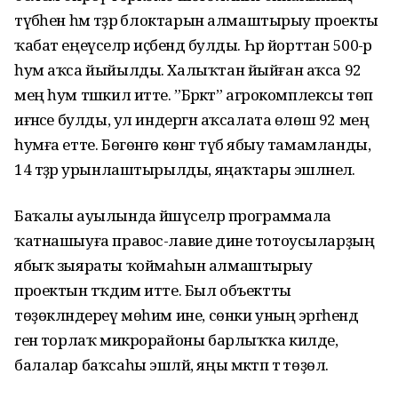
түбәһен һәм тәҙрә блоктарын алмаштырыу проекты
ҡабат еңеүселәр иҫәбендә булды. Һәр йорттан 500-әр
һум аҡса йыйылды. Халыҡтан йыйған аҡса 92
мең һум тәшкил итте. ”Бәрәкәт” агрокомплексы төп
иғәнәсе булды, ул индергән аҡсалата өлөш 92 мең
һумға етте. Бөгөнгө көнгә түбә ябыу тамамланды,
14 тәҙрә урынлаштырылды, яңаҡтары эшләнелә.
Баҡалы ауылында йәшәүселәр программала
ҡатнашыуға правос-лавие дине тотоусыларҙың
ябыҡ зыяраты ҡоймаһын алмаштырыу
проектын тәҡдим итте. Был объектты
төҙөкләндереү мөһим ине, сөнки уның эргәһендә
генә торлаҡ микрорайоны барлыҡҡа килде,
балалар баҡсаһы эшләй, яңы мәктәп тә төҙөлә.