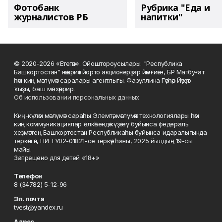
Фотобанк
Рубрика "Еда и
журналистов РБ
напитки"
© 2020-2026 «Етегән». Ойоштороусылары: "Республика
Башкортостан" нәшриәт йорто акционерҙар йәмғиәте, БР Матбуғат
һәм киң мәғлүмәт саралары агентлығы. Фазуллина Гәүһәр Йәүҙәт
ҡыҙы, баш мөхәррир.
Об использовании персональных данных
Киң-күләм мәғлүмәт сараһы Элемтә, мәғлүмәт технологиялары һәм
киң коммуникациялар өлкәһендә күҙәтеү буйынса федераль
хеҙмәттең Башҡортостан Республикаһы буйынса идаралығында
теркәлгән, ПИ ТУ02-01821-се теркәү һаны, 2025 йылдың 19-сы
майы.
Запрещено для детей «18+»
Телефон
8 (34782) 5-12-96
Эл. почта
tvest@yandex.ru
Адрес