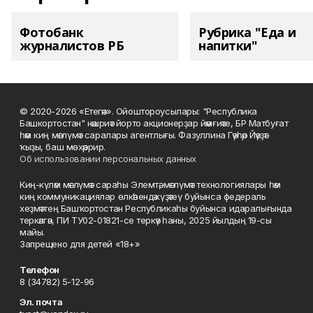
Фотобанк
Рубрика "Еда и
журналистов РБ
напитки"
© 2020-2026 «Етегән». Ойоштороусылары: "Республика
Башкортостан" нәшриәт йорто акционерҙар йәмғиәте, БР Матбуғат
һәм киң мәғлүмәт саралары агентлығы. Фазуллина Гәүһәр Йәүҙәт
ҡыҙы, баш мөхәррир.
Об использовании персональных данных
Киң-күләм мәғлүмәт сараһы Элемтә, мәғлүмәт технологиялары һәм
киң коммуникациялар өлкәһендә күҙәтеү буйынса федераль
хеҙмәттең Башҡортостан Республикаһы буйынса идаралығында
теркәлгән, ПИ ТУ02-01821-се теркәү һаны, 2025 йылдың 19-сы
майы.
Запрещено для детей «18+»
Телефон
8 (34782) 5-12-96
Эл. почта