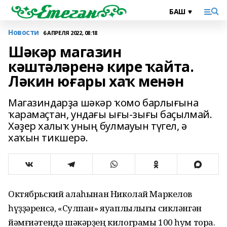
Новости
6 АПРЕЛЯ 2022, 08:18
Шәкәр магазин
кәштәләренә кире ҡайта.
Ләкин юғары хаҡ менән
Магазиндарҙа шәкәр ҡомо барлығына
ҡарамаҫтан, ундағы ығы-зығы баҫылмай.
Хәҙер халыҡ уның булмауын түгел, ә
хаҡын тикшерә.
Октябрьский ҡалаһынан Николай Маркелов
һүҙҙәренсә, «Сулпан» яуаплылығы сикләнгән
йәмғиәтендә шәкәрҙең килограмы 100 һум тора.