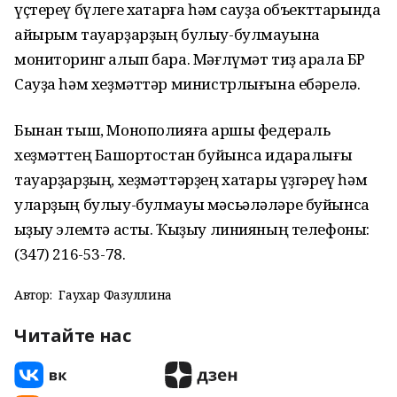
үҫтереү бүлеге хаҡтарға һәм сауҙа объекттарында
айырым тауарҙарҙың булыу-булмауына
мониторинг алып бара. Мәғлүмәт тиҙ арала БР
Сауҙа һәм хеҙмәттәр министрлығына ебәрелә.
Бынан тыш, Монополияға ҡаршы федераль
хеҙмәттең Башҡортостан буйынса идаралығы
тауарҙарҙың, хеҙмәттәрҙең хаҡтары үҙгәреү һәм
уларҙың булыу-булмауы мәсьәләләре буйынса
ҡыҙыу элемтә асты. Ҡыҙыу линияның телефоны:
(347) 216-53-78.
Автор:
Гаухар Фазуллина
Читайте нас