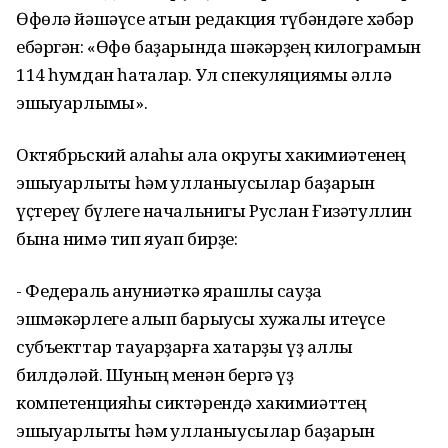
Өфөлә йәшәүсе ҡатын редакция түбәндәге хәбәр
ебәргән: «Өфө баҙарында шәкәрҙең килограмын
114 һумдан һаталар. Ул спекуляциямы әллә
эшҡыуарлыҡмы».
Октябрьский ҡалаһы ҡала округы хакимиәтенең
эшҡыуарлыҡты һәм ҡулланыусылар баҙарын
үҫтереү бүлеге начальнигы Руслан Ғизәтуллин
бына нимә тип яуап бирҙе:
- Федераль ҡануниәткә ярашлы сауҙа
эшмәкәрлеге алып барыусы хужалыҡ итеүсе
субъекттар тауарҙарға хаҡтарҙы үҙ аллы
билдәләй. Шуның менән бергә үҙ
компетенцияһы сиктәрендә хакимиәттең
эшҡыуарлыҡты һәм ҡулланыусылар баҙарын