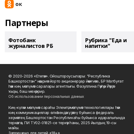
Партнеры
Фотобанк
Рубрика "Еда и
журналистов РБ
напитки"
© 2020-2026 «Етегән». Ойоштороусылары: "Республика
Башкортостан" нәшриәт йорто акционерҙар йәмғиәте, БР Матбуғат
һәм киң мәғлүмәт саралары агентлығы. Фазуллина Гәүһәр Йәүҙәт
ҡыҙы, баш мөхәррир.
Об использовании персональных данных
Киң-күләм мәғлүмәт сараһы Элемтә, мәғлүмәт технологиялары һәм
киң коммуникациялар өлкәһендә күҙәтеү буйынса федераль
хеҙмәттең Башҡортостан Республикаһы буйынса идаралығында
теркәлгән, ПИ ТУ02-01821-се теркәү һаны, 2025 йылдың 19-сы
майы.
Запрещено для детей «18+»