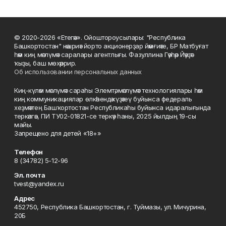
© 2020-2026 «Етегән». Ойоштороусылары: "Республика
Башкортостан" нәшриәт йорто акционерҙар йәмғиәте, БР Матбуғат
һәм киң мәғлүмәт саралары агентлығы. Фазуллина Гәүһәр Йәүҙәт
ҡыҙы, баш мөхәррир.
Об использовании персональных данных
Киң-күләм мәғлүмәт сараһы Элемтә, мәғлүмәт технологиялары һәм
киң коммуникациялар өлкәһендә күҙәтеү буйынса федераль
хеҙмәттең Башҡортостан Республикаһы буйынса идаралығында
теркәлгән, ПИ ТУ02-01821-се теркәү һаны, 2025 йылдың 19-сы
майы.
Запрещено для детей «18+»
Телефон
8 (34782) 5-12-96
Эл. почта
tvest@yandex.ru
Адрес
452750, Республика Башкортостан, г. Туймазы, ул. Мичурина,
20Б