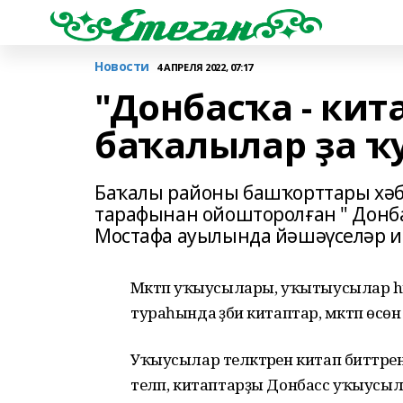
Новости
4 АПРЕЛЯ 2022, 07:17
"Донбасҡа - кит
баҡалылар ҙа 
Баҡалы районы башҡорттары хәбә
тарафынан ойошторолған " Донба
Мостафа ауылында йәшәүселәр и
Мәктәп уҡыусылары, уҡытыусылар 
тураһында әҙәби китаптар, мәктәп өсө
Уҡыусылар теләктәрен китап биттәр
теләп, китаптарҙы Донбасс уҡыусыла