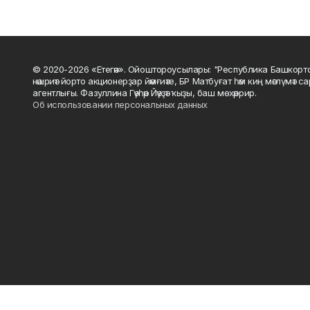
© 2020-2026 «Етегән». Ойоштороусылары: "Республика Башкорт
нәшриәт йорто акционерҙар йәмғиәте, БР Матбуғат һәм киң мәғлүмәт 
агентлығы. Фазуллина Гәүһәр Йәүҙәт ҡыҙы, баш мөхәррир.
Об использовании персональных данных