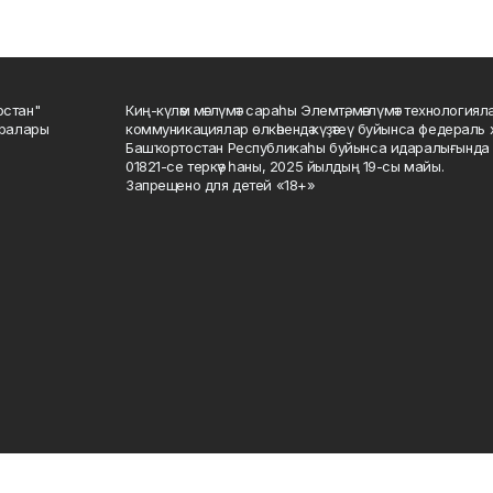
остан"
Киң-күләм мәғлүмәт сараһы Элемтә, мәғлүмәт технологиял
саралары
коммуникациялар өлкәһендә күҙәтеү буйынса федераль 
Башҡортостан Республикаһы буйынса идаралығында те
01821-се теркәү һаны, 2025 йылдың 19-сы майы.
Запрещено для детей «18+»