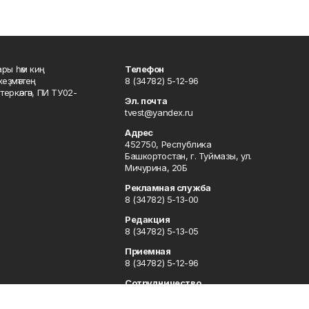
ары һәм киң
Телефон
хеҙмәттең
8 (34782) 5-12-96
ркәлгән, ПИ ТУ02-
Эл. почта
tvest@yandex.ru
Адрес
452750, Республика
Башкортостан, г. Туймазы, ул.
Мичурина, 20Б
Рекламная служба
8 (34782) 5-13-00
Редакция
8 (34782) 5-13-05
Приемная
8 (34782) 5-12-96
Сотрудничество
8 (34782) 5-13-05