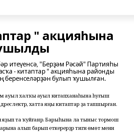
аптар " акцияһына
ҡушылды
р итеүенсә, "Берҙәм Рәсәй" Партияһы
сҡа - китаптар " акцияһына районды
ң беренселәрҙән булып ҡушылған.
hәм ауыл халҡы ауыл китапханаһына hуғыш
н дәреслектәр, хатта яңы китаптар ҙа тапшырған.
енә яҙып та ҡуйғанр. Барыһына ла тыныс тормош
рына алып барып еткерерҙәр тигән өмөт менән