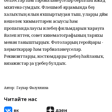
белгестәр һәм тәрбиәләнеүселәр бергәләп ижад
мөхитенә сумдыҡ. Флешмоб ярҙамында беҙ
халыҡтың ялын яҡшыртыуҙан тыш, уларҙы дөйөм
кешелек ҡиммәттәрен асыусы һәм
пропагандалаусы илебеҙ фильмдарын ҡарауға
йәлеп иттек, совет кинематографының тарихы
менән таныштырҙыҡ. Фотоларҙың геройҙары -
хеҙмәткәрҙәр һәм тәрбиәләнеүселәр.
Реквизиттарҙы, костюмдарҙы үҙебеҙ һайланыҡ,
визажистар ҙа үҙебеҙ булдыҡ.
Автор:
Гаухар Фазуллина
Читайте нас