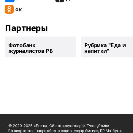
Партнеры
Фотобанк
Рубрика "Еда и
журналистов РБ
напитки"
© 2020-2026 «Етегән». Ойоштороусылары: "Республика
Башкортостан" нәшриәт йорто акционерҙар йәмғиәте, БР Матбуғат