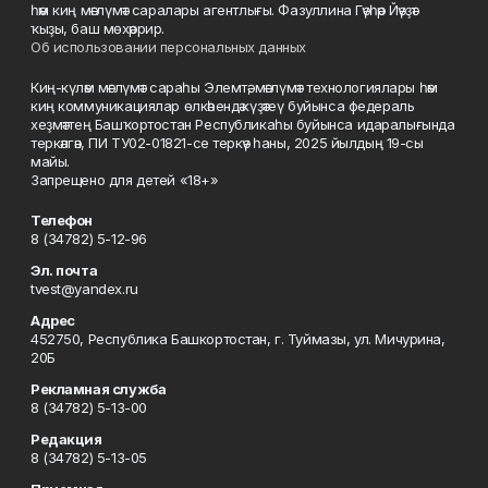
һәм киң мәғлүмәт саралары агентлығы. Фазуллина Гәүһәр Йәүҙәт
ҡыҙы, баш мөхәррир.
Об использовании персональных данных
Киң-күләм мәғлүмәт сараһы Элемтә, мәғлүмәт технологиялары һәм
киң коммуникациялар өлкәһендә күҙәтеү буйынса федераль
хеҙмәттең Башҡортостан Республикаһы буйынса идаралығында
теркәлгән, ПИ ТУ02-01821-се теркәү һаны, 2025 йылдың 19-сы
майы.
Запрещено для детей «18+»
Телефон
8 (34782) 5-12-96
Эл. почта
tvest@yandex.ru
Адрес
452750, Республика Башкортостан, г. Туймазы, ул. Мичурина,
20Б
Рекламная служба
8 (34782) 5-13-00
Редакция
8 (34782) 5-13-05