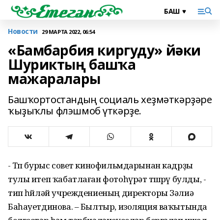
Новости
29 МАРТА 2022, 06:54
«Бамбарбия киргуду» йәки
Шуриктың башҡа
мажаралары
Башҡортостандың социаль хеҙмәткәрҙәре
ҡыҙыҡлы флэшмоб үткәрҙе.
- Төп бурыс совет кинофильмдарынан кадрҙы
тулы итеп ҡабатлаған фотоһүрәт төшөрөү булды, -
тип һөйләй учреждениеның директоры Зәлиә
Баһауетдинова. – Былтыр, изоляция ваҡытында