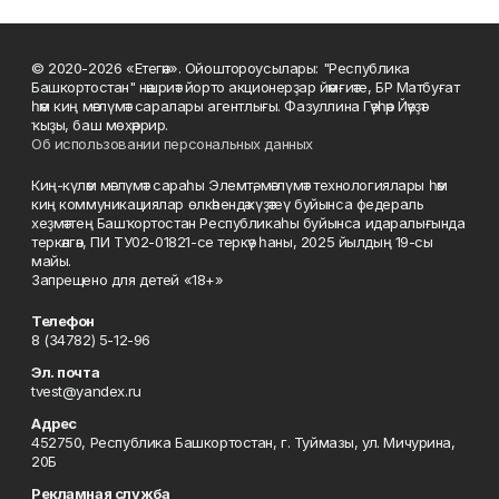
© 2020-2026 «Етегән». Ойоштороусылары: "Республика
Башкортостан" нәшриәт йорто акционерҙар йәмғиәте, БР Матбуғат
һәм киң мәғлүмәт саралары агентлығы. Фазуллина Гәүһәр Йәүҙәт
ҡыҙы, баш мөхәррир.
Об использовании персональных данных
Киң-күләм мәғлүмәт сараһы Элемтә, мәғлүмәт технологиялары һәм
киң коммуникациялар өлкәһендә күҙәтеү буйынса федераль
хеҙмәттең Башҡортостан Республикаһы буйынса идаралығында
теркәлгән, ПИ ТУ02-01821-се теркәү һаны, 2025 йылдың 19-сы
майы.
Запрещено для детей «18+»
Телефон
8 (34782) 5-12-96
Эл. почта
tvest@yandex.ru
Адрес
452750, Республика Башкортостан, г. Туймазы, ул. Мичурина,
20Б
Рекламная служба