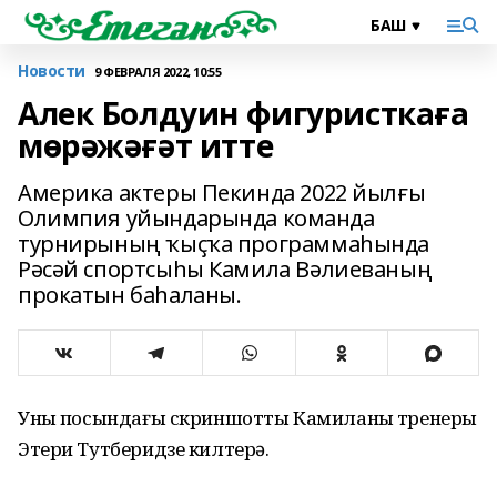
Новости
9 ФЕВРАЛЯ 2022, 10:55
Алек Болдуин фигуристкаға
мөрәжәғәт итте
Америка актеры Пекинда 2022 йылғы
Олимпия уйындарында команда
турнирының ҡыҫҡа программаһында
Рәсәй спортсыһы Камила Вәлиеваның
прокатын баһаланы.
Уның посындағы скриншотты Камиланың тренеры
Этери Тутберидзе килтерә.