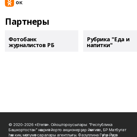
Партнеры
Фотобанк
Рубрика "Еда и
журналистов РБ
напитки"
© 2020-2026 «Етегән». Ойоштороусылары: "Республика
Башкортостан" нәшриәт йорто акционерҙар йәмғиәте, БР Матбуғат
һәм киң мәғлүмәт саралары агентлығы. Фазуллина Гәүһәр Йәүҙәт