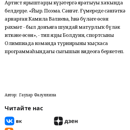
Артист ярыштарҙы күҙәтергә яратыуы хаҡында
белдерҙе. «Йыр. Поэма. Сәнғәт. Ғүмереңде сәнғәткә
арнарған Камила Вәлиева, һиңә бүләгең өсөн
рәхмәт - был донъяға шундай матурлыҡ бүләк
иткәнең өсөн», - тип яҙҙы Болдуин, спортсының
Олимпиада команда турнирының ҡыҫҡаса
программаһындағы сығышын видеоға беркетеп.
Автор:
Гаухар Фазуллина
Читайте нас