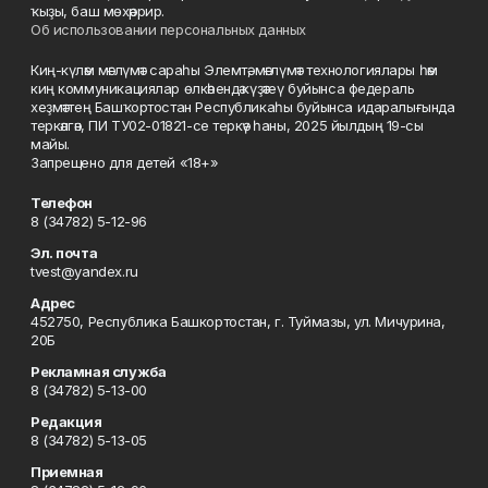
ҡыҙы, баш мөхәррир.
Об использовании персональных данных
Киң-күләм мәғлүмәт сараһы Элемтә, мәғлүмәт технологиялары һәм
киң коммуникациялар өлкәһендә күҙәтеү буйынса федераль
хеҙмәттең Башҡортостан Республикаһы буйынса идаралығында
теркәлгән, ПИ ТУ02-01821-се теркәү һаны, 2025 йылдың 19-сы
майы.
Запрещено для детей «18+»
Телефон
8 (34782) 5-12-96
Эл. почта
tvest@yandex.ru
Адрес
452750, Республика Башкортостан, г. Туймазы, ул. Мичурина,
20Б
Рекламная служба
8 (34782) 5-13-00
Редакция
8 (34782) 5-13-05
Приемная