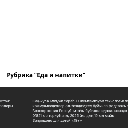
Рубрика "Еда и напитки"
остан"
Киң-күләм мәғлүмәт сараһы Элемтә, мәғлүмәт технологиял
саралары
коммуникациялар өлкәһендә күҙәтеү буйынса федераль 
Башҡортостан Республикаһы буйынса идаралығында те
01821-се теркәү һаны, 2025 йылдың 19-сы майы.
Запрещено для детей «18+»