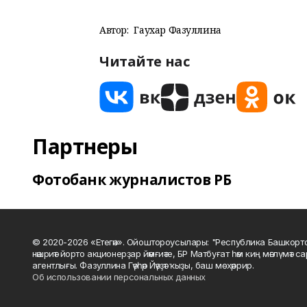
Автор:
Гаухар Фазуллина
Читайте нас
Партнеры
Фотобанк журналистов РБ
© 2020-2026 «Етегән». Ойоштороусылары: "Республика Башкорт
нәшриәт йорто акционерҙар йәмғиәте, БР Матбуғат һәм киң мәғлүмәт 
агентлығы. Фазуллина Гәүһәр Йәүҙәт ҡыҙы, баш мөхәррир.
Об использовании персональных данных