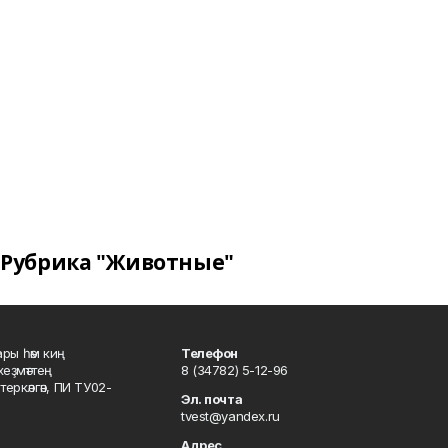
Рубрика "Животные"
ары һәм киң
Телефон
хеҙмәттең
8 (34782) 5-12-96
ркәлгән, ПИ ТУ02-
Эл. почта
tvest@yandex.ru
Адрес