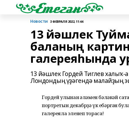
Новости
3 ФЕВРАЛЯ 2022, 11:44
13 йәшлек Туйм
баланың карти
галереяһында 
13 йәшлек Гордей Тиглев халыҡ-а
Лондондың үҙәгендә малайҙың э
Гордей ҡулынан ҡәләмен бәләкәй саҡ
портретын декабрҙә үк ебәргән була
галереяла эленеп торасаҡ!