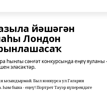
азыла йәшәгән
наһы Лондон
урынлашасаҡ
ра һынлы сәнғәт конкурсында еңеү яуланы 
шен эләсәктәр.
тан ысҡындырмай. Был конкурсҡа ул Гагарин
. Һәм бына - еңеү! Портрет Тауэр күперендәге