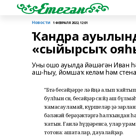
Новости
1 ФЕВРАЛЯ 2022, 12:01
Ҡандра ауылынд
«сыйырсыҡ ояһ
Уны ошо ауылда йәшәгән Иван һәм
аш-һыу, йомшаҡ келәм һәм стена
"Бөтә бесәйҙәрҙе лә өйөңә алып ҡай
булһын өсөн, бесәйҙәр өсөн өйҙө аш бү
ҡамасауламай, күршеләр ҙә зарлан
бәләкәй берәҙәктәргә һалҡындан һә
ҡатын. Ғаилә һүҙҙәренсә, улар ур
тотона: ашаталар, дауалайҙар.