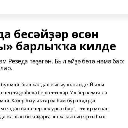
а бесәйҙәр өсөн
ы» барлыҡҡа килде
 Резеда төҙөгән. Был өйҙә бөтә нәмә бар:
лар.
тып булмай, был хәлдән сығыу юлы иде. Йылы
лмәһенең тәҙрәһенә беркеттеләр. Ул бер кемгә лә
май. Хәҙер һыуыҡтарҙа һәм бурандарҙа
м елдән йәшенерлек урын бар", - ти ир менән
амда ҡалған бесәйҙәргә эш хаҡының яртыһын