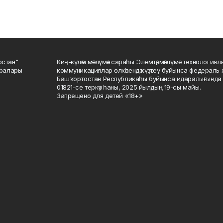
остан"
Киң-күләм мәғлүмәт сараһы Элемтә, мәғлүмәт технологиял
саралары
коммуникациялар өлкәһендә күҙәтеү буйынса федераль 
Башҡортостан Республикаһы буйынса идаралығында те
01821-се теркәү һаны, 2025 йылдың 19-сы майы.
Запрещено для детей «18+»