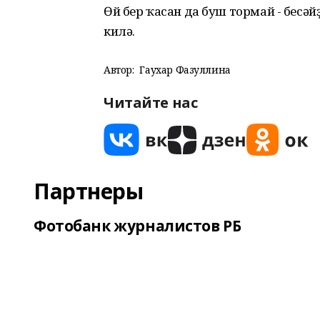
Өй бер ҡасан да буш тормай - бесәй
килә.
Автор:
Гаухар Фазуллина
Читайте нас
Партнеры
Фотобанк журналистов РБ