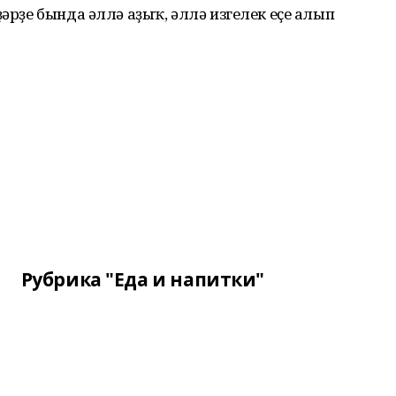
ҙәрҙе бында әллә аҙыҡ, әллә изгелек еҫе алып
Рубрика "Еда и напитки"