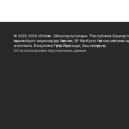
© 2020-2026 «Етегән». Ойоштороусылары: "Республика Башкорт
нәшриәт йорто акционерҙар йәмғиәте, БР Матбуғат һәм киң мәғлүмәт 
агентлығы. Фазуллина Гәүһәр Йәүҙәт ҡыҙы, баш мөхәррир.
Об использовании персональных данных