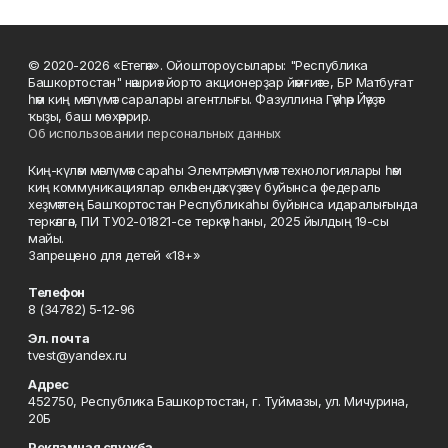
© 2020-2026 «Етегән». Ойоштороусылары: "Республика
Башкортостан" нәшриәт йорто акционерҙар йәмғиәте, БР Матбуғат
һәм киң мәғлүмәт саралары агентлығы. Фазуллина Гәүһәр Йәүҙәт
ҡыҙы, баш мөхәррир.
Об использовании персональных данных
Киң-күләм мәғлүмәт сараһы Элемтә, мәғлүмәт технологиялары һәм
киң коммуникациялар өлкәһендә күҙәтеү буйынса федераль
хеҙмәттең Башҡортостан Республикаһы буйынса идаралығында
теркәлгән, ПИ ТУ02-01821-се теркәү һаны, 2025 йылдың 19-сы
майы.
Запрещено для детей «18+»
Телефон
8 (34782) 5-12-96
Эл. почта
tvest@yandex.ru
Адрес
452750, Республика Башкортостан, г. Туймазы, ул. Мичурина,
20Б
Рекламная служба