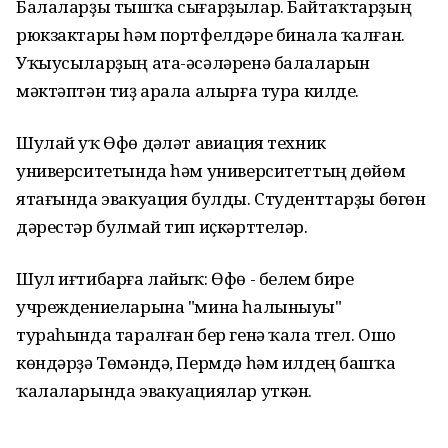
Балаларҙы тышҡа сығарҙылар. Байтаҡтарҙың
рюкзактары һәм портфелдәре бинала ҡалған.
Уҡыусыларҙың ата-әсәләренә балаларын
мәктәптән тиҙ арала алырға тура килде.
Шулай уҡ Өфө дәүләт авиация техник
университетында һәм университеттың дөйөм
ятағында эвакуация булды. Студенттарҙы бөгөн
дәрестәр булмай тип иҫкәрттеләр.
Шул иғтибарға лайыҡ: Өфө - белем биреү
учреждениеларына "мина һалыныуы"
тураһында таралған бер генә ҡала түгел. Ошо
көндәрҙә Төмәндә, Пермдә һәм илдең башҡа
ҡалаларында эвакуациялар уткән.