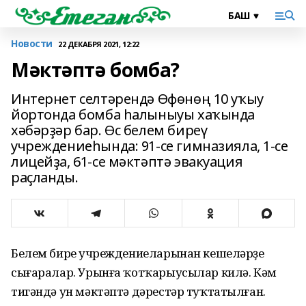
Новости
22 ДЕКАБРЯ 2021, 12:22
Мәктәптә бомба?
Интернет селтәрендә Өфөнөң 10 уҡыу
йортонда бомба һалыныуы хаҡында
хәбәрҙәр бар. Өс белем биреү
учреждениеһында: 91-се гимназияла, 1-се
лицейҙа, 61-се мәктәптә эвакуация
раҫланды.
Белем биреү учреждениеларынан кешеләрҙе
сығаралар. Урынға ҡотҡарыусылар килә. Кәм
тигәндә ун мәктәптә дәрестәр туҡтатылған.