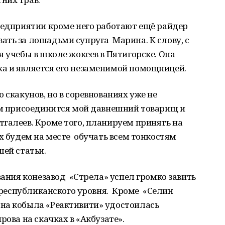
редприятии кроме него работают ещё райдер
ать за лошадьми супруга Марина. К слову, с
я учебы в школе жокеев в Пятигорске. Она
а и является его незаменимой помощницей.
 скакунов, но в соревнованиях уже не
нам присоединится мой давнешний товарищ и
галеев. Кроме того, планируем принять на
х будем на месте обучать всем тонкостям
шей статьи.
вания конезавод «Стрела» успел громко завить
и республиканского уровня. Кроме «Селин
на кобыла «Реактивити» удостоилась
рова на скачках в «Акбузате».