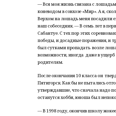
— Вся моя жизнь связана с лошадь
коневодом в совхозе «Мир». А я, ск
Верхом на лошадь меня посадили ещ
наш собеседник. — В семь лет в пер
Сабантуе. С тех пор этих соревнован
победы, и досадные поражения, и тр
был сутками пропадать возле лошад
возможности, иногда даже в ущерб
родителям.
После окончания 10 класса он твер
Пятигорск. Как бы не пытались отго
утверждавшие, что сначала надо п
останутся хобби, юноша был непоко
— В 1998 году, окончив школу жоке