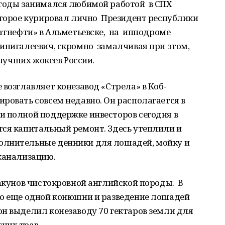
 годы занимался любимой работой в СПХ
оторое курировал лично Президент республики
атнефти» в Альметьевске, на ипподроме
инигалеевич, скромно замалчивая при этом,
 лучших жокеев России.
 возглавляет конезавод «Стрела» в Коб-
ровать совсем недавно. Он располагается в
и полной поддержке инвесторов сегодня в
ся капитальный ремонт. Здесь утеплили и
олнительные денники для лошадей, мойку и
канализацию.
какунов чистокровной английской породы. В
во еще одной конюшни и разведение лошадей
н выделил конезаводу 70 гектаров земли для
них трав.