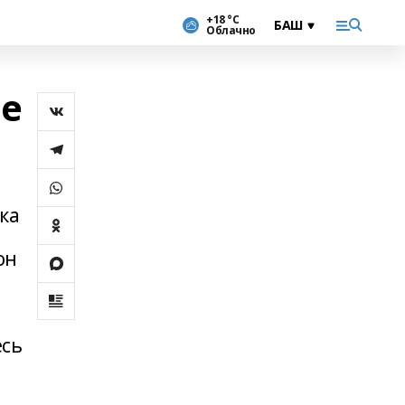
+18 °С
Облачно
ые
ка
он
есь