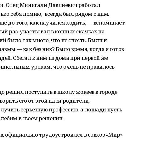
ми. Отец Минигали Давлиевич работал
олько себя помню, всегда был рядом с ним.
е до того, как научился ходить, — вспоминает
вый раз участвовал в конных скачках на
ий было так много, что не счесть. Были и
авмы — как без них? Было время, когда я готов
ей. Сбегал к ним из дома при первой же
 школьным урокам, что очень не нравилось
до решил поступить в школу жокеев в городе
ворить его от этой идеи родители,
олучить серьезную профессию, а лошади пусть
лебим в своем решении.
ев, официально трудоустроился в совхоз «Мир»