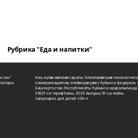
Рубрика "Еда и напитки"
остан"
Киң-күләм мәғлүмәт сараһы Элемтә, мәғлүмәт технологиял
саралары
коммуникациялар өлкәһендә күҙәтеү буйынса федераль 
Башҡортостан Республикаһы буйынса идаралығында те
01821-се теркәү һаны, 2025 йылдың 19-сы майы.
Запрещено для детей «18+»