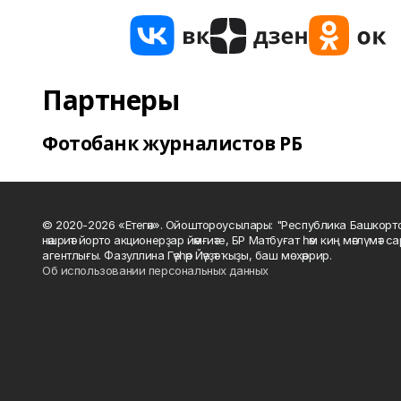
Партнеры
Фотобанк журналистов РБ
© 2020-2026 «Етегән». Ойоштороусылары: "Республика Башкорт
нәшриәт йорто акционерҙар йәмғиәте, БР Матбуғат һәм киң мәғлүмәт 
агентлығы. Фазуллина Гәүһәр Йәүҙәт ҡыҙы, баш мөхәррир.
Об использовании персональных данных