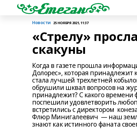
Новости
25 НОЯБРЯ 2021, 11:37
«Стрелу» просл
скакуны
Когда в газете прошла информаци
Долорес», которая принадлежит к
стала лучшей трехлетней кобыло
обрушили шквал вопросов на жур
принадлежит? С какого времени ф
поспешили удовлетворить любоп
встретились с директором конез
Флюр Минигалеевич — наш земляк.
знают как истинного фаната своег