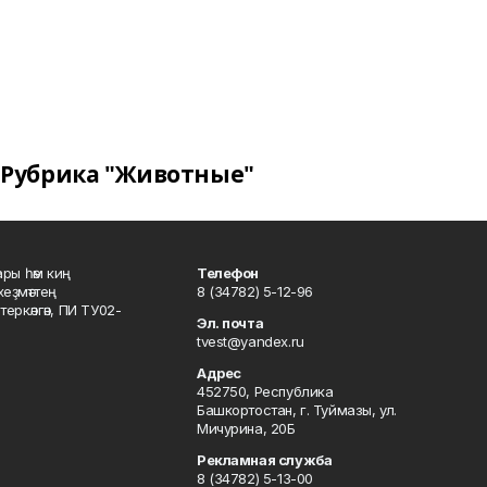
Рубрика "Животные"
ары һәм киң
Телефон
хеҙмәттең
8 (34782) 5-12-96
ркәлгән, ПИ ТУ02-
Эл. почта
tvest@yandex.ru
Адрес
452750, Республика
Башкортостан, г. Туймазы, ул.
Мичурина, 20Б
Рекламная служба
8 (34782) 5-13-00