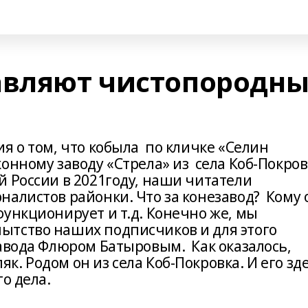
авляют чистопородн
я о том, что кобыла по кличке «Селин
онному заводу «Стрела» из села Коб-Покров
й России в 2021году, наши читатели
налистов районки. Что за конезавод? Кому 
ункционирует и т.д. Конечно же, мы
ытство наших подписчиков и для этого
авода Флюром Батыровым. Как оказалось,
 Родом он из села Коб-Покровка. И его зд
о дела.