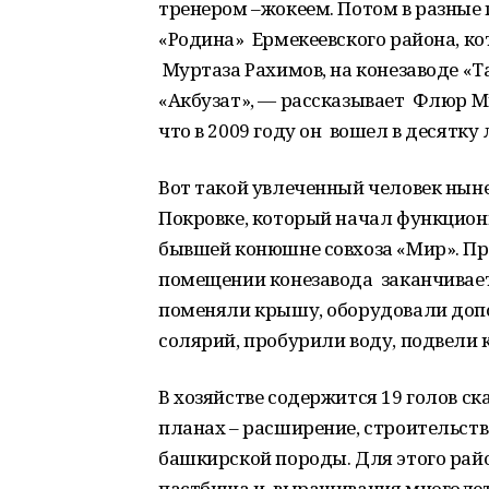
тренером –жокеем. Потом в разные
«Родина» Ермекеевского района, к
Муртаза Рахимов, на конезаводе «Т
«Акбузат», — рассказывает Флюр М
что в 2009 году он вошел в десятку
Вот такой увлеченный человек ныне
Покровке, который начал функциони
бывшей конюшне совхоза «Мир». Пр
помещении конезавода заканчивает
поменяли крышу, оборудовали доп
солярий, пробурили воду, подвели 
В хозяйстве содержится 19 голов с
планах – расширение, строительст
башкирской породы. Для этого райо
пастбища и выращивания многолет