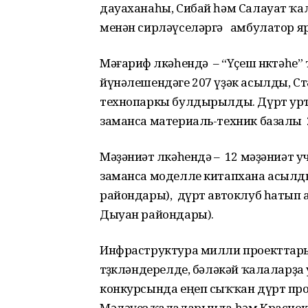
дауаханаһы, Сибай һәм Салауат ҡ
менән сирләүселәргә амбулатор яр
Мәғариф өлкәһендә – “Үҫеш нөктәһе
йүнәлешендәге 207 үҙәк асылды, 
технопаркы булдырылды. Дүрт урт
заманса материаль-техник базалы 
Мәҙәниәт өлкәһендә – 12 мәҙәниәт у
заманса моделле китапхана асылды
райондары), дүрт автоклуб һатып
Дыуан райондары).
Инфраструктура милли проекттары 
төҙөкләндерелде, бәләкәй ҡалаларҙа
конкурсында еңеп сыҡҡан дүрт про
Мәләүез ҡалаларында һәм Красно