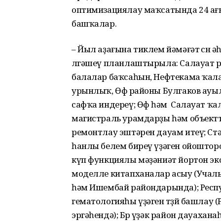
оптимизациялау маҡсатында 24 ағ
башҡалар.
– Йыл аҙағына тиклем йәмәғәт өсөн ә
өлгәшеү планлаштырыла: Салауат
балалар баҡсаһын, Нефтекама ҡал
урынлыҡ, Өфө районы Булгаков ауылы
сафҡа индереү; Өфө һәм Салауат ҡа
магистраль урамдарҙы һәм объектта
ремонтлау эштәрен дауам итеү; Стә
һанлы белем биреү үҙәген ойошто
күп функциялы мәҙәниәт йортон эк
моделле китапханалар асыу (Учалы
һәм Ишембай райондарында); Респ
гематологияһы үҙәген төҙөй башлау
эргәһендә); Бөрө үҙәк район дауах