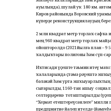
ауылында), шулай уҡ 180 км. авт
Киров районында Воровский урамы
күперҙе реконструкциялауҙың бер
2 млн квадрат метр торлаҡ сафҡа ин
мең 960 квадрат метр торлаҡ майҙ
ойошторолдо (2021йылға план – 9 5
ҡалдыҡтары полигоны һәм сүп-сар с
Иҡтисади үҫеште тәьмин итеү маҡ
ҡалаларында өҫтәмә рәүештә эшҡыуа
бәләкәй һәм урта эшҡыуарлыҡтың 
сығарылды, 1160-тан ашыу социаль
селтәрҙәренә тоташтырылды (үҫеп б
“Хеҙмәт етештереүсәнлеге” милли
предприятие йәлеп ителде (йәмғеһе