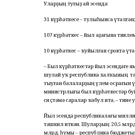
Уларҙың туғыҙ ай эсендә:
31 күрһәткесе – тулыһынса үтәлгән;
107 күрһәткес – йыл аҙағына тиклем
10 күрһәткес – ҡуйылған срокта үт
– Был күрһәткестәр йыл эсендәге я
шулай уҡ республика халҡының та
тыуған балаларҙың үлем осрағын ү
министрлығы был күрһәткестәр бу
өсөн өҫтәмә саралар ҡабул итә, – тине у
Йыл эсендә республикалағы милли
тәшкил иткән. Шуларҙың: 20,5 млрд.
млрд. һумы – республика бюджетын