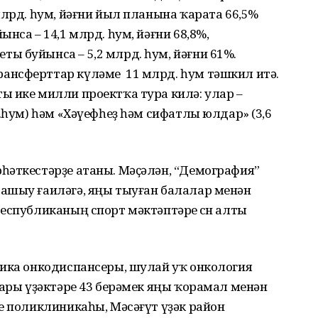
млрд. һум, йәғни йыл планына ҡарата 66,5%
нса – 14,1 млрд. һум, йәғни 68,8%,
ы буйынса – 5,2 млрд. һум, йәғни 61%.
ансферттар күләме 11 млрд. һум тәшкил итә.
ы ике милли проектҡа тура килә: улар –
.һум) һәм «Хәүефһеҙ һәм сифатлы юлдар» (3,6
һәткестәрҙе атаны. Мәҫәлән, “Демография”
ашыу ғаиләгә, яңы тыуған балалар менән
еспубликаның спорт мәктәптәре өсөн алты
лика онкодиспансеры, шулай уҡ онкология
ҙары үҙәктәре 43 берәмек яңы ҡорамал менән
е поликлиникаһы, Мәсәғүт үҙәк район