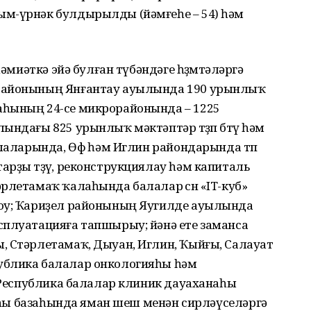
ым-үрнәк булдырылды (йәмғеһе – 54) һәм
һәмиәткә эйә булған түбәндәге һөҙөмтәләргә
 районының Янғантау ауылында 190 урынлыҡ
аһының 24-се микрорайонында – 1225
ндағы 825 урынлыҡ мәктәптәр төҙөп бөтөү һәм
лаларында, Өфө һәм Иглин райондарында төп
рҙы төҙөү, реконструкциялау һәм капиталь
рлетамаҡ ҡалаһында балалар өсөн «IT-куб»
роу; Ҡариҙел районының Яугилде ауылында
сплуатацияға тапшырыу; йәнә ете заманса
, Стәрлетамаҡ, Дыуан, Иглин, Ҡыйғы, Салауат
ублика балалар онкологияһы һәм
 (Республика балалар клиник дауаханаһы
анаһы базаһында яман шеш менән сирләүселәргә