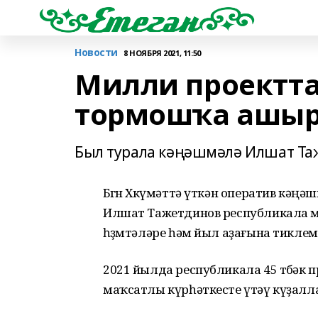
Новости
8 НОЯБРЯ 2021, 11:50
Милли проектта
тормошҡа ашыр
Был турала кәңәшмәлә Илшат Та
Бөгөн Хөкүмәттә үткән оператив кә
Илшат Тажетдинов республикала 
һөҙөмтәләре һәм йыл аҙағына тикле
2021 йылда республикала 45 төбәк
маҡсатлы күрһәткесте үтәү күҙалл