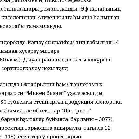
омобиль юлдары ремонтланды. Өфө ҡалаһының
 киҫелешенән Ағиҙел йылғаһы аша һалынған
енсе этабы тамамланды.
дерелде, йәшәү өсөн яраҡһыҙ тип табылған 14
анынан күсереү эштәре
60 кв.м.), Дыуан районында ҡаты көнкүреш
ортировкалау цехы төҙөлдө.
сатында Октябрьский һәм Стәрлетамаҡ
рҙар өсөн “Минең бизнес” үҙәге асылды,
80 субъекты етештергән продукция экспортҡа
-әһәмиәтле объекттар “Интернет”
арған һөҙөмтәләр буйынса, барлығы – 3077),
 проектын тормошҡа ашырыуға тағы ла 12
 –118), етештереү процестарын