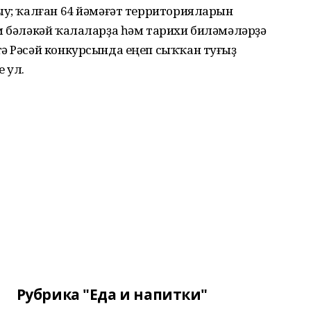
ыу; ҡалған 64 йәмәғәт территорияларын
әм бәләкәй ҡалаларҙа һәм тарихи биләмәләрҙә
тә Рәсәй конкурсында еңеп сыҡҡан туғыҙ
 ул.
Рубрика "Еда и напитки"