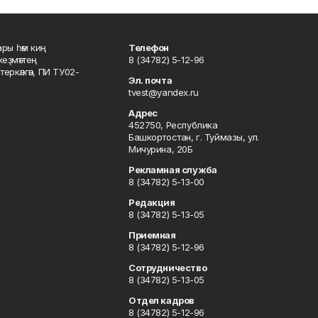
ары һәм киң
Телефон
хеҙмәттең
8 (34782) 5-12-96
ркәлгән, ПИ ТУ02-
Эл. почта
tvest@yandex.ru
Адрес
452750, Республика
Башкортостан, г. Туймазы, ул.
Мичурина, 20Б
Рекламная служба
8 (34782) 5-13-00
Редакция
8 (34782) 5-13-05
Приемная
8 (34782) 5-12-96
Сотрудничество
8 (34782) 5-13-05
Отдел кадров
8 (34782) 5-12-96