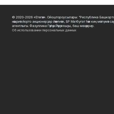
© 2020-2026 «Етегән». Ойоштороусылары: "Республика Башкорт
нәшриәт йорто акционерҙар йәмғиәте, БР Матбуғат һәм киң мәғлүмәт 
агентлығы. Фазуллина Гәүһәр Йәүҙәт ҡыҙы, баш мөхәррир.
Об использовании персональных данных