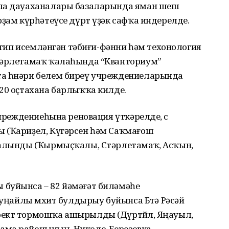
ала дауаханалары базаларында яман шеш
ҙам күрһәтеүсе дүрт үҙәк сафҡа индерелде.
” тип исемләнгән тәбиғи-фәнни һәм техонология
Стәрлетамаҡ ҡалаһында “Кванториум”
а һөнәри белем биреү учреждениеларында
20 оҫтахана барлыҡҡа килде.
чреждениеһына реновация үткәрелде, өс
 (Ҡариҙел, Күгәрсен һәм Саҡмағош
 алынды (Ҡырмыҫҡалы, Стәрлетамаҡ, Асҡын,
буйынса – 82 йәмәғәт биләмәһе
 уңайлы мөхит булдырыу буйынса Бөтә Рәсәй
ект тормошҡа ашырылды (Дүртөйлө, Яңауыл,
кама районының Николо-Березовка