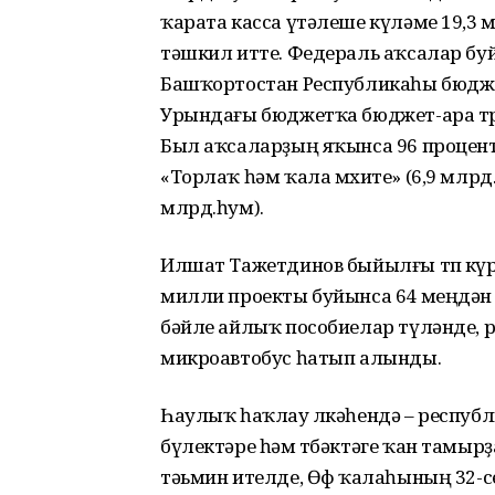
ҡарата касса үтәлеше күләме 19,3 
тәшкил итте. Федераль аҡсалар буйы
Башҡортостан Республикаһы бюджет
Урындағы бюджетҡа бюджет-ара тр
Был аҡсаларҙың яҡынса 96 процент
«Торлаҡ һәм ҡала мөхите» (6,9 млрд
млрд.һум).
Илшат Тажетдинов быйылғы төп күр
милли проекты буйынса 64 меңдән 
бәйле айлыҡ пособиелар түләнде, р
микроавтобус һатып алынды.
Һаулыҡ һаҡлау өлкәһендә – респуб
бүлектәре һәм төбәктәге ҡан тамыр
тәьмин ителде, Өфө ҡалаһының 32-с