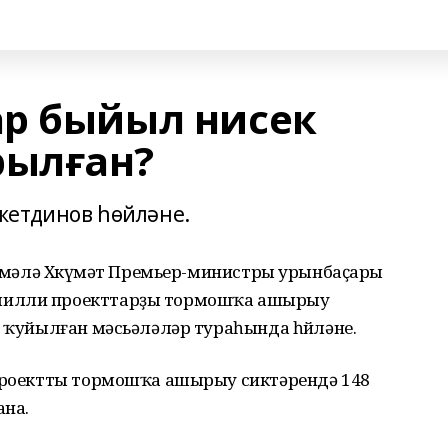
р быйыл нисек
ылған?
жетдинов һөйләне.
ңәшмәлә Хөкүмәт Премьер-министры урынбаҫары
милли проекттарҙы тормошҡа ашырыу
м ҡуйылған мәсьәләләр тураһында һөйләне.
 проектты тормошҡа ашырыу сиктәрендә 148
ана.