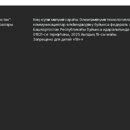
остан"
Киң-күләм мәғлүмәт сараһы Элемтә, мәғлүмәт технологиял
саралары
коммуникациялар өлкәһендә күҙәтеү буйынса федераль 
Башҡортостан Республикаһы буйынса идаралығында те
01821-се теркәү һаны, 2025 йылдың 19-сы майы.
Запрещено для детей «18+»