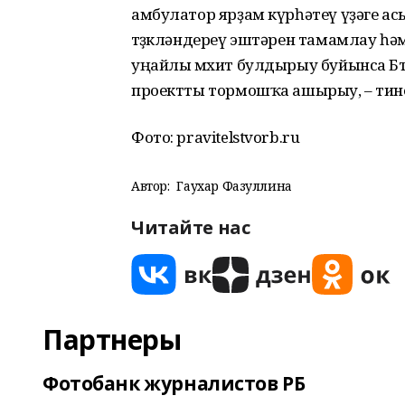
амбулатор ярҙам күрһәтеү үҙәге ас
төҙөкләндереү эштәрен тамамлау һ
уңайлы мөхит булдырыу буйынса Бө
проектты тормошҡа ашырыу, – тине
Фото: pravitelstvorb.ru
Автор:
Гаухар Фазуллина
Читайте нас
Партнеры
Фотобанк журналистов РБ