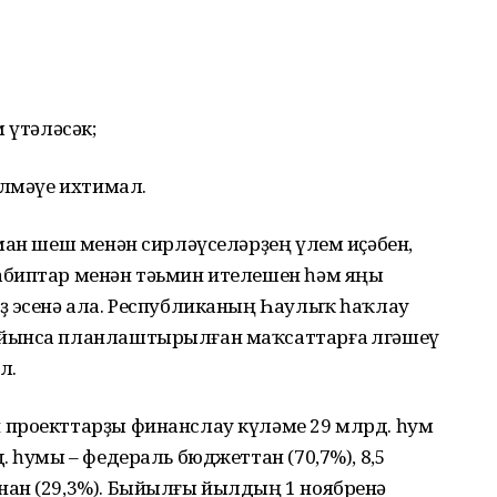
 үтәләсәк;
әлмәүе ихтимал.
ман шеш менән сирләүселәрҙең үлем иҫәбен,
биптар менән тәьмин ителешен һәм яңы
ҙ эсенә ала. Республиканың Һаулыҡ һаҡлау
йынса планлаштырылған маҡсаттарға өлгәшеү
л.
 проекттарҙы финанслау күләме 29 млрд. һум
 һумы – федераль бюджеттан (70,7%), 8,5
ан (29,3%). Быйылғы йылдың 1 ноябренә