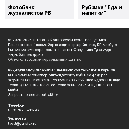
Фотобанк
Рубрика "Еда и
журналистов РБ
напитки"
© 2020-2026 «Етегән». Ойоштороусылары: "Республика
Башкортостан" нәшриәт йорто акционерҙар йәмғиәте, БР Матбуғат
һәм киң мәғлүмәт саралары агентлығы. Фазуллина Гәүһәр Йәүҙәт
ҡыҙы, баш мөхәррир.
Об использовании персональных данных
Киң-күләм мәғлүмәт сараһы Элемтә, мәғлүмәт технологиялары һәм
киң коммуникациялар өлкәһендә күҙәтеү буйынса федераль
хеҙмәттең Башҡортостан Республикаһы буйынса идаралығында
теркәлгән, ПИ ТУ02-01821-се теркәү һаны, 2025 йылдың 19-сы
майы.
Запрещено для детей «18+»
Телефон
8 (34782) 5-12-96
Эл. почта
tvest@yandex.ru