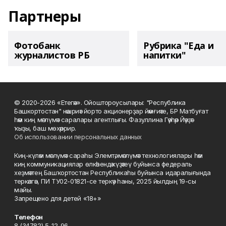
Партнеры
Фотобанк
Рубрика "Еда и
журналистов РБ
напитки"
© 2020-2026 «Етегән». Ойоштороусылары: "Республика
Башкортостан" нәшриәт йорто акционерҙар йәмғиәте, БР Матбуғат
һәм киң мәғлүмәт саралары агентлығы. Фазуллина Гәүһәр Йәүҙәт
ҡыҙы, баш мөхәррир.
Об использовании персональных данных
Киң-күләм мәғлүмәт сараһы Элемтә, мәғлүмәт технологиялары һәм
киң коммуникациялар өлкәһендә күҙәтеү буйынса федераль
хеҙмәттең Башҡортостан Республикаһы буйынса идаралығында
теркәлгән, ПИ ТУ02-01821-се теркәү һаны, 2025 йылдың 19-сы
майы.
Запрещено для детей «18+»
Телефон
8 (34782) 5-12-96