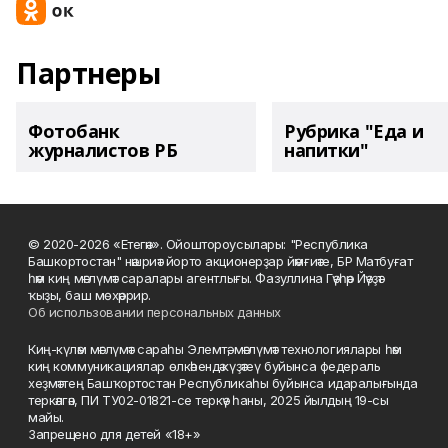
Партнеры
Фотобанк
Рубрика "Еда и
журналистов РБ
напитки"
© 2020-2026 «Етегән». Ойоштороусылары: "Республика
Башкортостан" нәшриәт йорто акционерҙар йәмғиәте, БР Матбуғат
һәм киң мәғлүмәт саралары агентлығы. Фазуллина Гәүһәр Йәүҙәт
ҡыҙы, баш мөхәррир.
Об использовании персональных данных
Киң-күләм мәғлүмәт сараһы Элемтә, мәғлүмәт технологиялары һәм
киң коммуникациялар өлкәһендә күҙәтеү буйынса федераль
хеҙмәттең Башҡортостан Республикаһы буйынса идаралығында
теркәлгән, ПИ ТУ02-01821-се теркәү һаны, 2025 йылдың 19-сы
майы.
Запрещено для детей «18+»