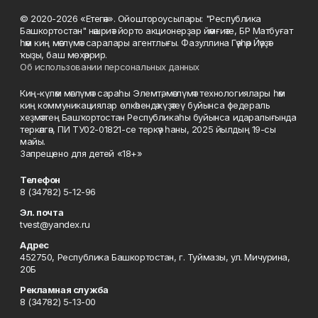
© 2020-2026 «Етегән». Ойоштороусылары: "Республика
Башкортостан" нәшриәт йорто акционерҙар йәмғиәте, БР Матбуғат
һәм киң мәғлүмәт саралары агентлығы. Фазуллина Гәүһәр Йәүҙәт
ҡыҙы, баш мөхәррир.
Об использовании персональных данных
Киң-күләм мәғлүмәт сараһы Элемтә, мәғлүмәт технологиялары һәм
киң коммуникациялар өлкәһендә күҙәтеү буйынса федераль
хеҙмәттең Башҡортостан Республикаһы буйынса идаралығында
теркәлгән, ПИ ТУ02-01821-се теркәү һаны, 2025 йылдың 19-сы
майы.
Запрещено для детей «18+»
Телефон
8 (34782) 5-12-96
Эл. почта
tvest@yandex.ru
Адрес
452750, Республика Башкортостан, г. Туймазы, ул. Мичурина,
20Б
Рекламная служба
8 (34782) 5-13-00