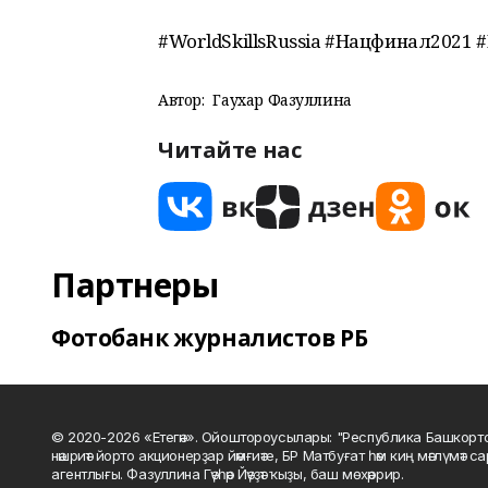
#WorldSkillsRussia #Нацфинал2021
Автор:
Гаухар Фазуллина
Читайте нас
Партнеры
Фотобанк журналистов РБ
© 2020-2026 «Етегән». Ойоштороусылары: "Республика Башкорт
нәшриәт йорто акционерҙар йәмғиәте, БР Матбуғат һәм киң мәғлүмәт 
агентлығы. Фазуллина Гәүһәр Йәүҙәт ҡыҙы, баш мөхәррир.