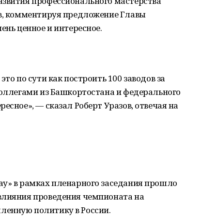
азвития профессионального мастерства
ов, комментируя предложение Главы
ень ценное и интересное.
это по сути как построить 100 заводов за
коллегами из Башкортостана и федерального
есное», — сказал Роберт Уразов, отвечая на
ау» в рамках пленарного заседания прошло
влияния проведения чемпионата на
ленную политику в России.