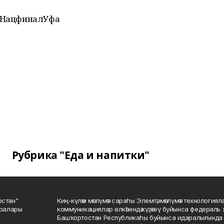
 #НацфиналУфа
Рубрика "Еда и напитки"
остан"
Киң-күләм мәғлүмәт сараһы Элемтә, мәғлүмәт технологиял
саралары
коммуникациялар өлкәһендә күҙәтеү буйынса федераль 
Башҡортостан Республикаһы буйынса идаралығында те