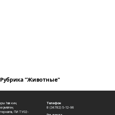
Рубрика "Животные"
ары һәм киң
Телефон
хеҙмәттең
8 (34782) 5-12-96
ркәлгән, ПИ ТУ02-
Эл. почта