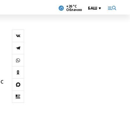
+26 °С
Облачно
 с