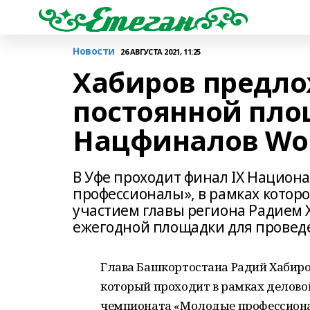
Новости
26 АВГУСТА 2021, 11:25
Хабиров предло
постоянной пло
Нацфиналов Worl
В Уфе проходит финал IX Нацио
профессионалы», в рамках которо
участием главы региона Радием 
ежегодной площадки для провед
Глава Башкортостана Радий Хабиров
который проходит в рамках делов
чемпионата «Молодые профессиона