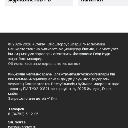
© 2020-2026 «Етегән». Ойоштороусылары: "Республика
Башкортостан" нәшриәт йорто акционерҙар йәмғиәте, БР Матбуғат
һәм киң мәғлүмәт саралары агентлығы. Фазуллина Гәүһәр Йәүҙәт
ҡыҙы, баш мөхәррир.
Об использовании персональных данных
Киң-күләм мәғлүмәт сараһы Элемтә, мәғлүмәт технологиялары һәм
киң коммуникациялар өлкәһендә күҙәтеү буйынса федераль
хеҙмәттең Башҡортостан Республикаһы буйынса идаралығында
теркәлгән, ПИ ТУ02-01821-се теркәү һаны, 2025 йылдың 19-сы
майы.
Запрещено для детей «18+»
Телефон
8 (34782) 5-12-96
Эл. почта
tvest@yandex.ru