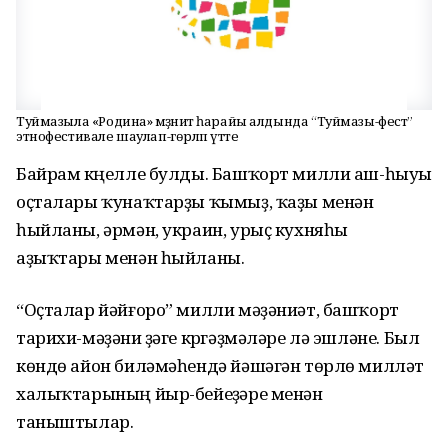
Туймазыла «Родина» мәҙәниәт һарайы алдында “Туймазы-фест”
этнофестивале шаулап-гөрләп үтте
Байрам күңелле булды. Башҡорт милли аш-һыуы
оҫталары ҡунаҡтарҙы ҡымыҙ, ҡаҙы менән
һыйланы, әрмән, украин, урыҫ кухняһы
аҙыҡтары менән һыйланы.
“Оҫталар йәйғоро” милли мәҙәниәт, башҡорт
тарихи-мәҙәни үҙәге күргәҙмәләре лә эшләне. Был
көндө айон биләмәһендә йәшәгән төрлө милләт
халыҡтарының йыр-бейеүҙәре менән
таныштылар.