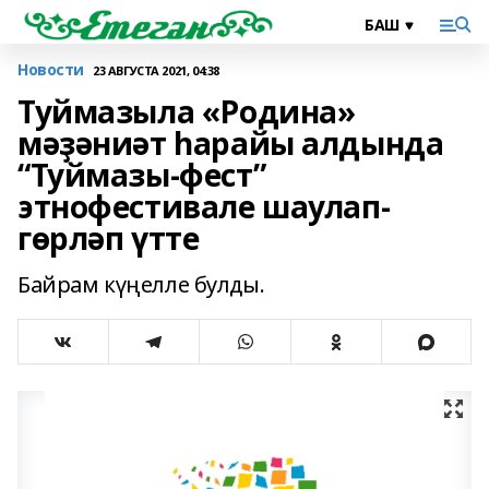
Новости
23 АВГУСТА 2021, 04:38
Туймазыла «Родина»
мәҙәниәт һарайы алдында
“Туймазы-фест”
этнофестивале шаулап-
гөрләп үтте
Байрам күңелле булды.