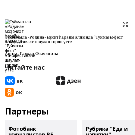
Туймазыла «Родина» мәҙәниәт һарайы алдында “Туймазы-фест”
этнофестивале шаулап-гөрләп үтте
Автор:
Гаухар Фазуллина
Читайте нас
Партнеры
Фотобанк
Рубрика "Еда и
журналистов РБ
напитки"