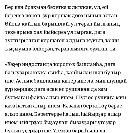
Бер көн брахман бәхеткә юлыҡҡан, ул, өй
беренсә йөрөп, ҙур көршәк дөгө йыйып алған.
Өйөнә ҡайтып барышлай, ул тәрән йылғаның
текә ярына хәл йыйырға ултырған, дөгө
тултырылған көршәген алдына ҡуйып, ҡояш
ҡыҙыуына әлһерәп, тәрән хыялға сумған, ти.
«Хәҙер Һиндостанда ҡоролоҡ башланһа, дөгө
баҫыуҙары юҡҡа сыҡһа, ҡайһылай шәп булыр
ине. Аслыҡ башланып китер ине лә, мин шундай
ҙур көршәк дөгө өсөн өс рупиянан да кәм
булмаған файҙа алыр инем. Шул өс рупияға мин
кәзә һатып алыр инем. Кәзәнән бер көтөү бәрәс
алыр инем. Бәрәстәрҙе һатып, һыйырҙар алыр
инем. Һыйырҙар быҙаулап, быҙауҙары үгеҙҙәр
булып үҫерҙәр ине. Үгеҙҙәр барыһына ла –