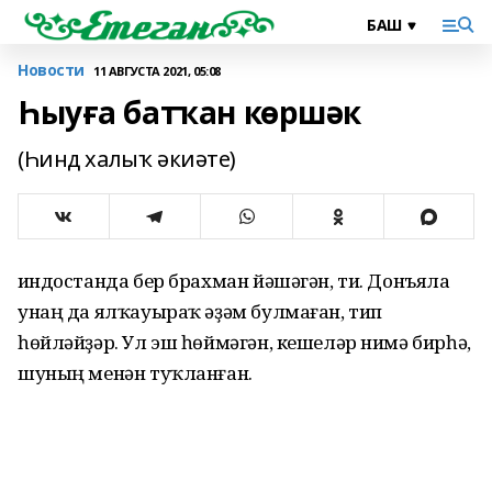
Новости
11 АВГУСТА 2021, 05:08
Һыуға батҡан көршәк
(Һинд халыҡ әкиәте)
Һиндостанда бер брахман йәшәгән, ти. Донъяла
унаң да ялҡауыраҡ әҙәм булмаған, тип
һөйләйҙәр. Ул эш һөймәгән, кешеләр нимә бирһә,
шуның менән туҡланған.