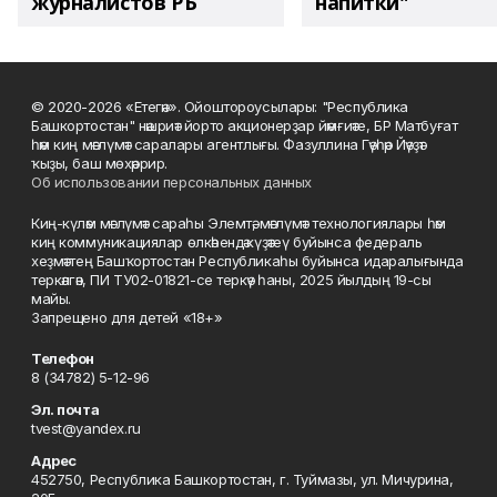
журналистов РБ
напитки"
© 2020-2026 «Етегән». Ойоштороусылары: "Республика
Башкортостан" нәшриәт йорто акционерҙар йәмғиәте, БР Матбуғат
һәм киң мәғлүмәт саралары агентлығы. Фазуллина Гәүһәр Йәүҙәт
ҡыҙы, баш мөхәррир.
Об использовании персональных данных
Киң-күләм мәғлүмәт сараһы Элемтә, мәғлүмәт технологиялары һәм
киң коммуникациялар өлкәһендә күҙәтеү буйынса федераль
хеҙмәттең Башҡортостан Республикаһы буйынса идаралығында
теркәлгән, ПИ ТУ02-01821-се теркәү һаны, 2025 йылдың 19-сы
майы.
Запрещено для детей «18+»
Телефон
8 (34782) 5-12-96
Эл. почта
tvest@yandex.ru
Адрес
452750, Республика Башкортостан, г. Туймазы, ул. Мичурина,