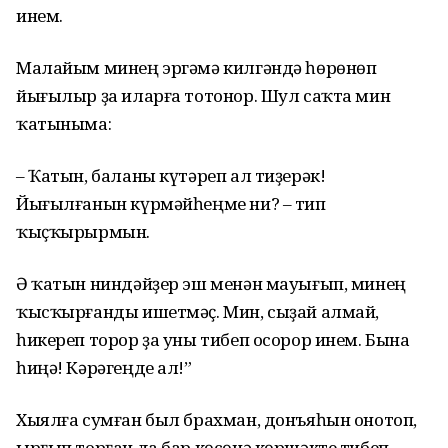
инем.
Малайым минең эргәмә килгәндә һөрөнөп
йығылыр ҙа иларға тотонор. Шул саҡта мин
ҡатыныма:
– Ҡатын, баланы күтәреп ал тиҙерәк!
Йығылғанын күрмәйһеңме ни? – тип
ҡыҫҡырырмын.
Ә ҡатын ниндәйҙер эш менән мауығып, минең
ҡысҡырғанды ишетмәҫ. Мин, сыҙай алмай,
һикереп торор ҙа уны тибеп осорор инем. Бына
һиңә! Кәрәгеңде ал!”
Хыялға сумған был брахман, донъяһын онотоп,
ырғып торған да бар көсөнә көршәкте тибеп