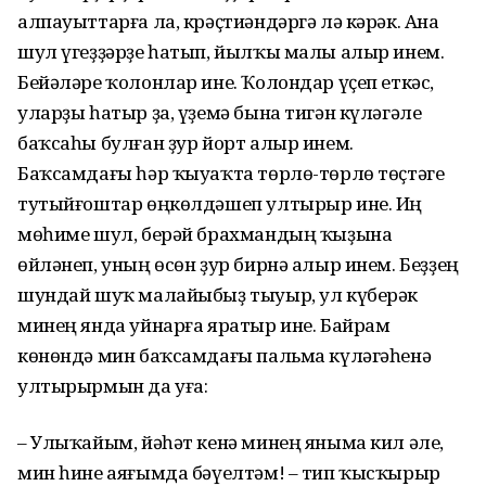
алпауыттарға ла, крәҫтиәндәргә лә кәрәк. Ана
шул үгеҙҙәрҙе һатып, йылҡы малы алыр инем.
Бейәләре ҡолонлар ине. Ҡолондар үҫеп еткәс,
уларҙы һатыр ҙа, үҙемә бына тигән күләгәле
баҡсаһы булған ҙур йорт алыр инем.
Баҡсамдағы һәр ҡыуаҡта төрлө-төрлө төҫтәге
тутыйғоштар өңкөлдәшеп ултырыр ине. Иң
мөһиме шул, берәй брахмандың ҡыҙына
өйләнеп, уның өсөн ҙур бирнә алыр инем. Беҙҙең
шундай шуҡ малайыбыҙ тыуыр, ул күберәк
минең янда уйнарға яратыр ине. Байрам
көнөндә мин баҡсамдағы пальма күләгәһенә
ултырырмын да уға:
– Улыҡайым, йәһәт кенә минең яныма кил әле,
мин һине аяғымда бәүелтәм! – тип ҡысҡырыр