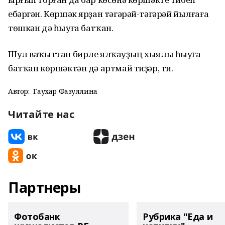
ебәргән. Көршәк ярҙан тәгәрәй-тәгәрәй йылғаға
төшкән дә һыуға батҡан.
Шул ваҡыттан бирле ялҡауҙың хыялы һыуға
батҡан көршәктән дә артмай тиҙәр, ти.
Автор:
Гаухар Фазуллина
Читайте нас
Партнеры
Фотобанк
Рубрика "Еда и