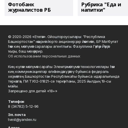
Фотобанк
Рубрика "Еда и
журналистов РБ
напитки"
© 2020-2026 «Етегән». Ойоштороусылары: "Республика
Башкортостан" нәшриәт йорто акционерҙар йәмғиәте, БР Матбуғат
һәм киң мәғлүмәт саралары агентлығы. Фазуллина Гәүһәр Йәүҙәт
ҡыҙы, баш мөхәррир.
Об использовании персональных данных
Киң-күләм мәғлүмәт сараһы Элемтә, мәғлүмәт технологиялары һәм
киң коммуникациялар өлкәһендә күҙәтеү буйынса федераль
хеҙмәттең Башҡортостан Республикаһы буйынса идаралығында
теркәлгән, ПИ ТУ02-01821-се теркәү һаны, 2025 йылдың 19-сы
майы.
Запрещено для детей «18+»
Телефон
8 (34782) 5-12-96
Эл. почта
tvest@yandex.ru
Адрес