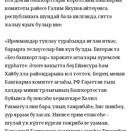
комитеты рәйесе Ғәлим Якупов әйтеүенсә,
республикаға шундай бәлә килгәндә, ситтә
ҡалыу яҙыҡ булыр ине.
«Ирекмәндәр туплау тураһында иғлан иткәс,
барырға теләүселәр бик күп булды. Бигерәк тә
«Без башкортлар» хәрәкәте ағзалары әүҙемлек
күрһәтте. Әлеге ваҡытта беҙ Ейәнсура һәм
Хәйбулла райондарына юл тоттоҡ. Беҙҙең менән
Башҡарма комитет ағзаһы, РФ Ғәҙәттән тыш
хәлдәр министрлығының Башҡортостан
буйынса бүлексәһе хеҙмәткәре Хәлил
Рәхмәтуллин бара, уның тәжрибәһе, һис шикһеҙ,
ҙур ярҙам буласаҡ. Икенсе төркөм етәксеһе –
шулай уҡ күпте күргән тәжрибәле уҙаман,
Ҡоролтай Башҡарма комитеты ағзаһы Тимерйән