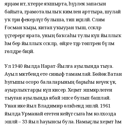
ярҙам итә, хәтерҙе яҡшырта, һүҙлек запасын
байыта, грамоталылыҡ кимәлен арттыра, шулай
уҡ тәрән фекерләүгә булыша, тип иҫәпләй. Сәлимә
Ғосман ҡыҙы, китап уҡыуҙан тыш, сәскәләр
үҫтерергә ярата, уның баҡсаһы тулы күп йыллыҡ
һәм бер йыллыҡ сәскәләр, ә өйҙәге тәҙрә төптәрен бүлмә
гөлдәре биҙәй.
Ул 1940 йылда Нарат-Йылға ауылында тыуа.
Ауыл мәктәбендә ете синыф тамамлай. Бөйөк Ватан
һуғышы осоро балаларының барыһы кеүек үк,
ауырлыҡтарҙы күп кисерә. Хеҙмәт эшмәкәрлеген
тыуған ауылында ябай эшсе булып башлай.
Унан ике йыл Владимир өлкәһендә эшләй. 1961
йылда Урманай егетенә кейәүгә сыға һәм колхозда
эшләй – 33 йыл һауынсы була. Намыҫлы хеҙмәт һәм