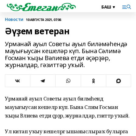
Новости
10 АВГУСТА 2021, 07:06
Әүҙем ветеран
Урманай ауыл Советы ауыл биләмәһендә
мауығыусан кешеләр күп. Бына Сәлимә
Ғосман ҡыҙы Вәлиева етди әҫәрҙәр,
журналдар, гәзиттәр уҡый.
Урманай ауыл Советы ауыл биләмәһендә
мауығыусан кешеләр күп. Бына Сәлимә Ғосман
ҡыҙы Вәлиева етди әҫәрҙәр, журналдар, гәзиттәр уҡый.
Ул китап уҡыу кешеләргә ышаныслыраҡ булырға