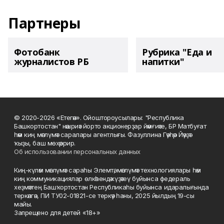
Партнеры
Фотобанк
Рубрика "Еда и
журналистов РБ
напитки"
© 2020-2026 «Етегән». Ойоштороусылары: "Республика
Башкортостан" нәшриәт йорто акционерҙар йәмғиәте, БР Матбуғат
һәм киң мәғлүмәт саралары агентлығы. Фазуллина Гәүһәр Йәүҙәт
ҡыҙы, баш мөхәррир.
Об использовании персональных данных
Киң-күләм мәғлүмәт сараһы Элемтә, мәғлүмәт технологиялары һәм
киң коммуникациялар өлкәһендә күҙәтеү буйынса федераль
хеҙмәттең Башҡортостан Республикаһы буйынса идаралығында
теркәлгән, ПИ ТУ02-01821-се теркәү һаны, 2025 йылдың 19-сы
майы.
Запрещено для детей «18+»