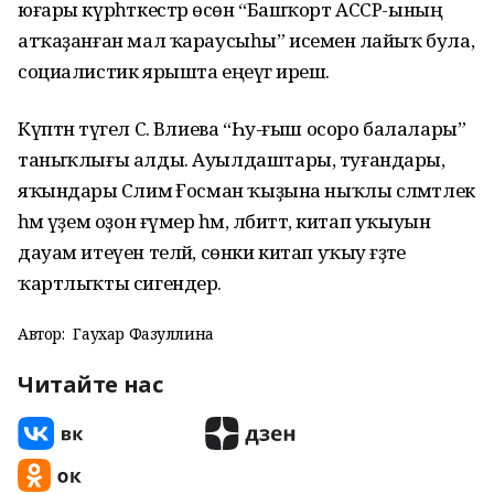
юғары күрһәткестәр өсөн “Башҡорт АССР-ының
атҡаҙанған мал ҡараусыһы” исеменә лайыҡ була,
социалистик ярышта еңеүгә ирешә.
Күптән түгел С. Вәлиева “Һу-ғыш осоро балалары”
таныҡлығы алды. Ауылдаштары, туғандары,
яҡындары Сәлимә Ғосман ҡыҙына ныҡлы сәләмәтлек
һәм әүҙем оҙон ғүмер һәм, әлбиттә, китап уҡыуын
дауам итеүен теләй, сөнки китап уҡыу ғәҙәте
ҡартлыҡты сигендерә.
Автор:
Гаухар Фазуллина
Читайте нас