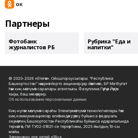
Партнеры
Фотобанк
Рубрика "Еда и
журналистов РБ
напитки"
© 2020-2026 «Етегән». Ойоштороусылары: "Республика
Башкортостан" нәшриәт йорто акционерҙар йәмғиәте, БР Матбуғат
һәм киң мәғлүмәт саралары агентлығы. Фазуллина Гәүһәр Йәүҙәт
ҡыҙы, баш мөхәррир.
Об использовании персональных данных
Киң-күләм мәғлүмәт сараһы Элемтә, мәғлүмәт технологиялары һәм
киң коммуникациялар өлкәһендә күҙәтеү буйынса федераль
хеҙмәттең Башҡортостан Республикаһы буйынса идаралығында
теркәлгән, ПИ ТУ02-01821-се теркәү һаны, 2025 йылдың 19-сы
майы.
Запрещено для детей «18+»