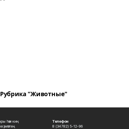
Рубрика "Животные"
ары һәм киң
Телефон
хеҙмәттең
8 (34782) 5-12-96