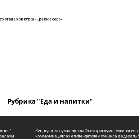
 этапа конкурса «Трезвое село»
Рубрика "Еда и напитки"
остан"
Киң-күләм мәғлүмәт сараһы Элемтә, мәғлүмәт технологиял
саралары
коммуникациялар өлкәһендә күҙәтеү буйынса федераль 