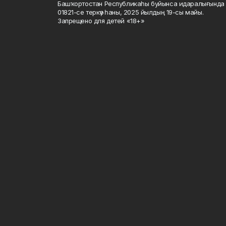
Башҡортостан Республикаһы буйынса идаралығында те
01821-се теркәү һаны, 2025 йылдың 19-сы майы.
Запрещено для детей «18+»