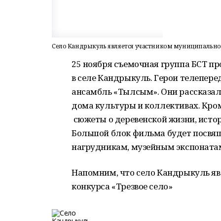
Село Кандрыкуль является участником муниципального
25 ноября съемочная группа БСТ п
в селе Кандрыкуль. Герои телепер
ансамбль «Тылсым». Они рассказали
дома культуры и коллективах. Кром
сюжеты о деревенской жизни, истор
Большой блок фильма будет посв
нагрудникам, музейным экспоната
Напомним, что село Кандрыкуль яв
конкурса «Трезвое село»