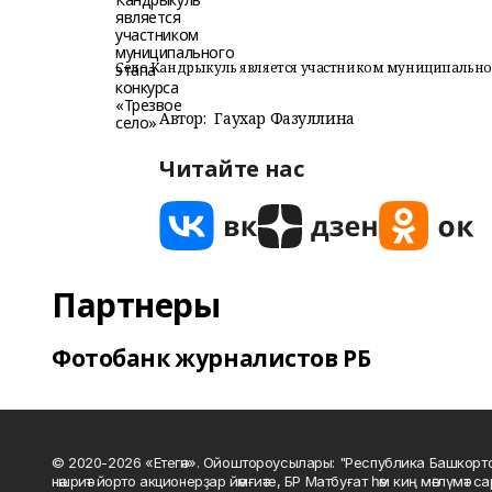
Село Кандрыкуль является участником муниципального
Автор:
Гаухар Фазуллина
Читайте нас
Партнеры
Фотобанк журналистов РБ
© 2020-2026 «Етегән». Ойоштороусылары: "Республика Башкорт
нәшриәт йорто акционерҙар йәмғиәте, БР Матбуғат һәм киң мәғлүмәт 