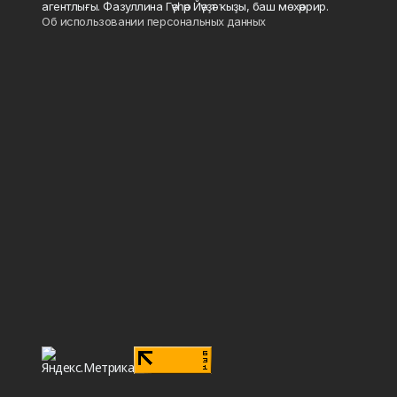
агентлығы. Фазуллина Гәүһәр Йәүҙәт ҡыҙы, баш мөхәррир.
Об использовании персональных данных