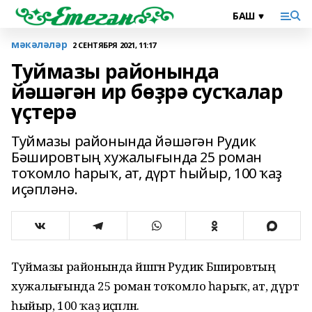
мәкәләләр
2 СЕНТЯБРЯ 2021, 11:17
Туймазы районында
йәшәгән ир бөҙрә сусҡалар
үҫтерә
Туймазы районында йәшәгән Рудик
Бәшировтың хужалығында 25 роман
тоҡомло һарыҡ, ат, дүрт һыйыр, 100 ҡаҙ
иҫәпләнә.
Туймазы районында йәшәгән Рудик Бәшировтың
хужалығында 25 роман тоҡомло һарыҡ, ат, дүрт
һыйыр, 100 ҡаҙ иҫәпләнә.