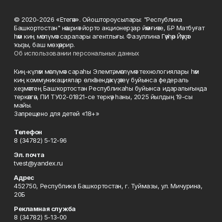
© 2020-2026 «Етегән». Ойоштороусылары: "Республика
Башкортостан" нәшриәт йорто акционерҙар йәмғиәте, БР Матбуғат
һәм киң мәғлүмәт саралары агентлығы. Фазуллина Гәүһәр Йәүҙәт
ҡыҙы, баш мөхәррир.
Об использовании персональных данных
Киң-күләм мәғлүмәт сараһы Элемтә, мәғлүмәт технологиялары һәм
киң коммуникациялар өлкәһендә күҙәтеү буйынса федераль
хеҙмәттең Башҡортостан Республикаһы буйынса идаралығында
теркәлгән, ПИ ТУ02-01821-се теркәү һаны, 2025 йылдың 19-сы
майы.
Запрещено для детей «18+»
Телефон
8 (34782) 5-12-96
Эл. почта
tvest@yandex.ru
Адрес
452750, Республика Башкортостан, г. Туймазы, ул. Мичурина,
20Б
Рекламная служба
8 (34782) 5-13-00