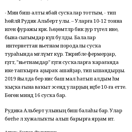
- Мин биш-алты ябай сусҡалар тоттым, - тип
һөйләй Рудик Альберт улы. – Уларға 10-12 тонна
иген фуражы кәрәк. Һөҙөмтәләр бик ҙур түгел ине, ә
бына сығымдар күп булды. Балалар
интернеттан вьетнам породалы сусҡа
тураһында мәғлүмәт күрә. Тәжрибәле фермерҙар,
ғәҙәттә, "вьетнамдар" ғәҙәти сусҡаларға ҡарағанда
ике тапҡырға аҙыраҡ ашайҙар, тип ышандырҙы.
2019 йылда бер нисә баш мал һатып алдым һәм
ҡыҫҡа ғына ваҡыт эсендә уларҙың иҫәбе 10-ға етте.
Бөгөн миндә 16 сусҡа бар.
Рудика Альберт улының биш балаһы бар. Улар
бөтәһе лә хужалыҡты алып барырға ярҙам итә.